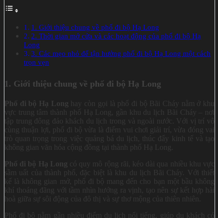
1. Giới thiệu chung về phố đi bộ Hạ Long
2. Thời gian mở cửa và các hoạt động của phố đi bộ Hạ
Long
3. Các mẹo nhỏ để tận hưởng phố đi bộ Hạ Long một cách
trọn vẹn
1. Giới thiệu chung về phố đi bộ Hạ Long
Phố đi bộ Hạ Long
hay còn gọi là phố đi bộ Bãi Cháy nằm ở khu
vực trung tâm thành phố Hạ Long, gần khu du lịch Bãi Cháy – nơi
tập trung đông đảo khách du lịch trong và ngoài nước. Với vị trí vô
cùng thuận lợi, phố đi bộ vừa là điểm vui chơi giải trí, vừa đóng vai
trò quan trọng trong việc quảng bá du lịch, thúc đẩy kinh tế và tạo
không gian văn hóa cộng đồng tại thành phố Hạ Long.
Phố đi bộ Hạ Long
có quy mô rộng rãi, kéo dài qua nhiều khu vực
sầm uất của thành phố, đặc biệt là khu du lịch Bãi Cháy. Với thiết
kế là không gian mở, phố đi bộ mang đến cho bạn một bầu không
khí thoáng đãng với tầm nhìn hướng ra vịnh, tạo nên sự kết hợp hài
hoà giữa sự sôi động của đô thị và sự thơ mộng của thiên nhiên.
Phố đi bộ nằm gần nhiều điểm du lịch nổi tiếng, giúp du khách có