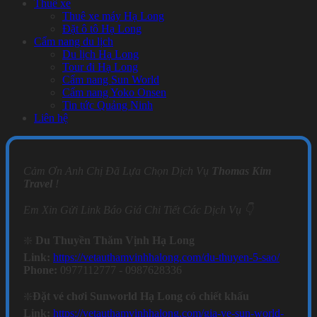
Thuê xe
Thuê xe máy Hạ Long
Đặt ô tô Hạ Long
Cẩm nang du lịch
Du lịch Hạ Long
Tour đi Hạ Long
Cẩm nang Sun World
Cẩm nang Yoko Onsen
Tin tức Quảng Ninh
Liên hệ
Cảm Ơn Anh Chị Đã Lựa Chọn Dịch Vụ
Thomas Kim
Travel
!
Em Xin Gửi Link Báo Giá Chi Tiết Các Dịch Vụ 👇
❇️
Du Thuyền Thăm Vịnh Hạ Long
Link:
https://vetauthamvinhhalong.com/du-thuyen-5-sao/
Phone:
0977112777 - 0987628336
❇️
Đặt vé chơi Sunworld Hạ Long có chiết khấu
Link:
https://vetauthamvinhhalong.com/gia-ve-sun-world-