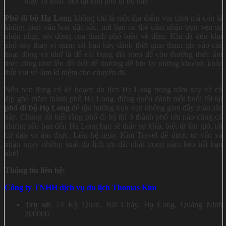
thấy sự khác biệt tại khu phố đi bộ này.
Phố đi bộ Hạ Long
không chỉ là một địa điểm vui chơi mà còn là
không gian văn hoá đặc sắc, nơi bạn có thể cảm nhận trọn vẹn sự
nhộn nhịp, sôi động của thành phố biển về đêm. Khi đã đến khu
phố này thay vì quan sát bạn hãy dành thời gian tham gia vào các
hoạt động và nhớ là để cái bụng đói meo để còn thưởng thức ẩm
thực cũng như lên đồ thật dễ thương để lưu lại những khoảnh khắc
thật vui vẻ làm kỉ niệm cho chuyến đi.
Nếu bạn đang có kế hoạch du lịch Hạ Long trong năm nay và có
dịp ghé thăm thành phố Hạ Long, đừng quên dành một buổi tối tại
phố đi bộ Hạ Long
để tận hưởng trọn vẹn không gian đầy màu sắc
này. Chúng tôi biết rằng phố đi bộ thì ở thành phố lớn nào cũng có
nhưng nếu bạn đến Hạ Long bạn sẽ thấy sự khác biệt từ làn gió, tới
cư dân và ẩm thực. Liên hệ ngay Kim Travel để được tư vấn và
nhận ngay những suất du lịch ưu đãi nhất trong năm kẻo hết bạn
nhé!
Thông tin liên hệ:
Công ty TNHH dịch vụ du lịch Thomas Kim
Trụ sở:
24 Kỳ Quan, Bãi Cháy, Hạ Long, Quảng Ninh
200000