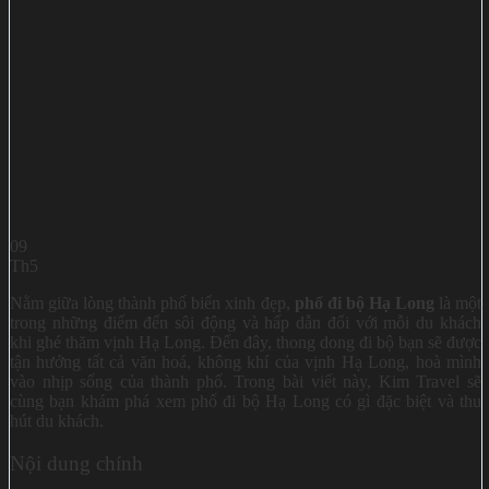
09
Th5
Nằm giữa lòng thành phố biển xinh đẹp,
phố đi bộ Hạ Long
là một
trong những điểm đến sôi động và hấp dẫn đối với mỗi du khách
khi ghé thăm vịnh Hạ Long. Đến đây, thong dong đi bộ bạn sẽ được
tận hưởng tất cả văn hoá, không khí của vịnh Hạ Long, hoà mình
vào nhịp sống của thành phố. Trong bài viết này, Kim Travel sẽ
cùng bạn khám phá xem phố đi bộ Hạ Long có gì đặc biệt và thu
hút du khách.
Nội dung chính