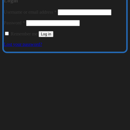
Login
Required
Username or email address
*
Required
Password
*
Remember me
Log in
Lost your password?