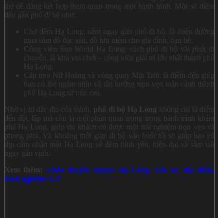
thể dễ dàng kết hợp tham quan trong một hành trình. Một số điểm
đến gần phố đi bộ như:
Chợ đêm Hạ Long: nằm ngay gần phố đi bộ, là thiên đường
mua sắm đồ đặc sản, đồ lưu niệm cho gia đình, bạn bè.
Công viên Sun World Hạ Long: cách phố đi bộ vài phút di
chuyển, là khu vui chơi – công viên giải trí lớn nhất thành phố
Hạ Long.
Cáp treo Nữ Hoàng và vòng quay Mặt Trời: là điểm đến giúp
bạn có thể ngắm nhìn và tận hưởng trọn vẹn toàn cảnh thành
phố Hạ Long từ trên cao.
Nhờ vị trí đắc địa của mình,
phố đi bộ Hạ Long
không chỉ là điểm
đến độc lập mà còn là một phần quan trọng trong hành trình khám
phá Hạ Long, giúp du khách có được một trải nghiệm trọn vẹn và
phong phú. Và khoảng thời gian đi bộ vào buổi tối sẽ giúp bạn có
dịp cảm nhận một Hạ Long về đêm bình yên, hiện đại và sầm uất
ngay gần vịnh.
Xem thêm:
Chèo thuyền kayak Hạ Long: Giá vé, địa điểm,
kinh nghiệm A-Z