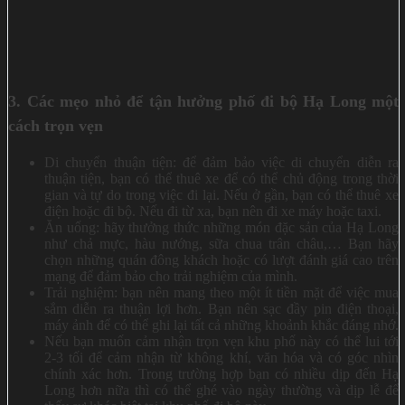
3. Các mẹo nhỏ để tận hưởng phố đi bộ Hạ Long một
cách trọn vẹn
Di chuyển thuận tiện: để đảm bảo việc di chuyển diễn ra
thuận tiện, bạn có thể thuê xe để có thể chủ động trong thời
gian và tự do trong việc đi lại. Nếu ở gần, bạn có thể thuê xe
điện hoặc đi bộ. Nếu đi từ xa, bạn nên đi xe máy hoặc taxi.
Ăn uống: hãy thưởng thức những món đặc sản của Hạ Long
như chả mực, hàu nướng, sữa chua trân châu,… Bạn hãy
chọn những quán đông khách hoặc có lượt đánh giá cao trên
mạng để đảm bảo cho trải nghiệm của mình.
Trải nghiệm: bạn nên mang theo một ít tiền mặt để việc mua
sắm diễn ra thuận lợi hơn. Bạn nên sạc đầy pin điện thoại,
máy ảnh để có thể ghi lại tất cả những khoảnh khắc đáng nhớ.
Nếu bạn muốn cảm nhận trọn vẹn khu phố này có thể lui tới
2-3 tối để cảm nhận từ không khí, văn hóa và có góc nhìn
chính xác hơn. Trong trường hợp bạn có nhiều dịp đến Hạ
Long hơn nữa thì có thể ghé vào ngày thường và dịp lễ để