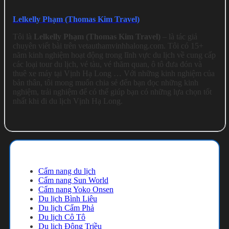
Lelkelly Phạm (Thomas Kim Travel)
Tôi là
Lelkelly Phạm (Thomas Kim Travel)
– là tác giả
chuyên viết bài trên vetauthamvinhhalong.com. Tôi có 15+
năm kinh nghiệm hoạt động trong lĩnh vực du lịch về cung cấp
các loại tour du lịch, vé tàu, vé thăm quan, ô tô đưa đón và
thuê xe máy tại Vịnh Hạ Long … Với những kinh nghiệm của
bản thân, tôi mong muốn chia sẻ đến bạn đọc những kinh
nghiệm, trải nghiệm để có thể giúp bạn có những lựa chọn tốt
nhất khi đi du lịch Vịnh Hạ Long.
Cẩm nang du lịch
Cẩm nang du lịch
Cẩm nang Sun World
Cẩm nang Yoko Onsen
Du lịch Bình Liêu
Du lịch Cẩm Phả
Du lịch Cô Tô
Du lịch Đông Triều