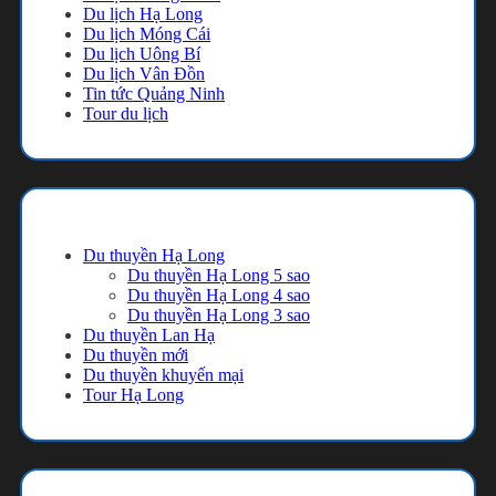
Du lịch Hạ Long
Du lịch Móng Cái
Du lịch Uông Bí
Du lịch Vân Đồn
Tin tức Quảng Ninh
Tour du lịch
Danh mục
Du thuyền Hạ Long
Du thuyền Hạ Long 5 sao
Du thuyền Hạ Long 4 sao
Du thuyền Hạ Long 3 sao
Du thuyền Lan Hạ
Du thuyền mới
Du thuyền khuyến mại
Tour Hạ Long