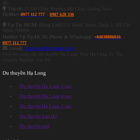
đốc
Trụ sở:
25 Bãi Cháy, Phường Bãi Cháy, Quảng Ninh
Hotline:
–
0977 112 777
0987 628 336
Vp Tp. HCM:
Đồng Khởi/151 Ward, Street, Quận 1, Hồ Chí
Minh 700000
–
Hotline Vp Tp.HCM: Phone & Whatsapp:
+84838886816
0977.112.777
Gmail:
kimtravel.hl@gmail.com
Chuyên cung cấp Du thuyền Hạ Long, Tour Hạ Long Uy Tín,
Chuyên Nghiệp, Giá Tốt
Du thuyền Hạ Long
Du thuyền Hạ Long 5 sao
Du thuyền Hạ Long 4 sao
Du thuyền Hạ Long 3 sao
Du thuyền Lan Hạ
Du thuyền mới