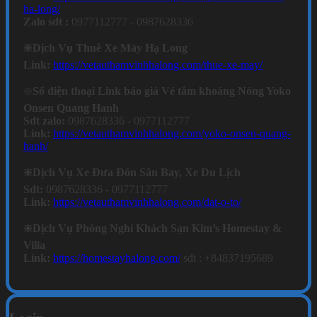
ha-long/
Zalo sdt :
0977112777 - 0987628336
❇️Dịch Vụ Thuê Xe Máy Hạ Long
Link:
https://vetauthamvinhhalong.com/thue-xe-may/
❇️
Số điện thoại Link báo giá Vé tắm khoáng Nóng Yoko
Onsen Quang Hanh
Sdt zalo:
0987628336 - 0977112777
Link:
https://vetauthamvinhhalong.com/yoko-onsen-quang-
hanh/
❇️Dịch Vụ Xe Đưa Đón Sân Bay, Xe Du Lịch
Sdt:
0987628336 - 0977112777
Link:
https://vetauthamvinhhalong.com/dat-o-to/
❇️Dịch Vụ Phòng Nghỉ Khách Sạn Kim’s Homestay &
Villa
Link:
https://homestayhalong.com/
sđt : +84837195689