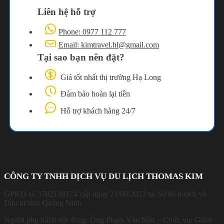
Liên hệ hỗ trợ
Phone: 0977 112 777
Email: kimtravel.hl@gmail.com
Tại sao bạn nên đặt?
Giá tốt nhất thị trường Hạ Long
Đảm bảo hoàn lại tiền
Hỗ trợ khách hàng 24/7
CÔNG TY TNHH DỊCH VỤ DU LỊCH THOMAS KIM
GPKD số 5702138174 cấp ngày 21/06/2023 tại Sở kế hoạch và
Đầu tư tỉnh Quảng Ninh
Người phụ trách nội dung: Ông Phạm Văn Nên – Chức vụ: Giám