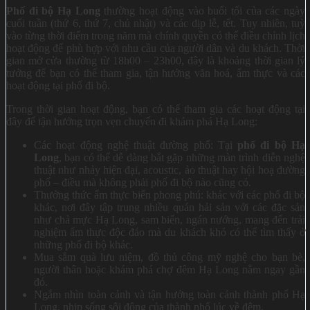
Phố đi bộ Hạ Long
thường hoạt động vào buổi tối của các ngày
cuối tuần (thứ 6, thứ 7, chủ nhật) và các dịp lễ, tết. Tuy nhiên, tuỳ
vào từng thời điểm trong năm mà chính quyền có thể điều chỉnh lịch
hoạt động để phù hợp với nhu cầu của người dân và du khách. Thời
gian mở cửa thường từ 18h00 – 23h00, đây là khoảng thời gian lý
tưởng để bạn có thể tham gia, tận hưởng văn hoá, ẩm thực và các
hoạt động tại phố đi bộ.
Trong thời gian hoạt động, bạn có thể tham gia các hoạt động tại
đây để tận hưởng trọn vẹn chuyến đi khám phá Hạ Long:
Các hoạt động nghệ thuật đường phố: Tại
phố đi bộ Hạ
Long
, bạn có thể dễ dàng bắt gặp những màn trình diễn nghệ
thuật như nhảy hiện đại, acoustic, ảo thuật hay hội hoạ đường
phố – điều mà không phải phố đi bộ nào cũng có.
Thưởng thức ẩm thực biển phong phú: khác với các phố đi bộ
khác, nơi đây tập trung nhiều quán hải sản với các đặc sản
như chả mực Hạ Long, sam biển, ngán nướng, mang đến trải
nghiệm ẩm thực độc đáo mà du khách khó có thể tìm thấy ở
những phố đi bộ khác.
Mua sắm quà lưu niệm, đồ thủ công mỹ nghệ cho bạn bè,
người thân hoặc khám phá chợ đêm Hạ Long nằm ngay gần
đó.
Ngắm nhìn toàn cảnh và tận hưởng toàn cảnh thành phố Hạ
Long, nhịp sống sôi động của thành phố lúc về đêm.