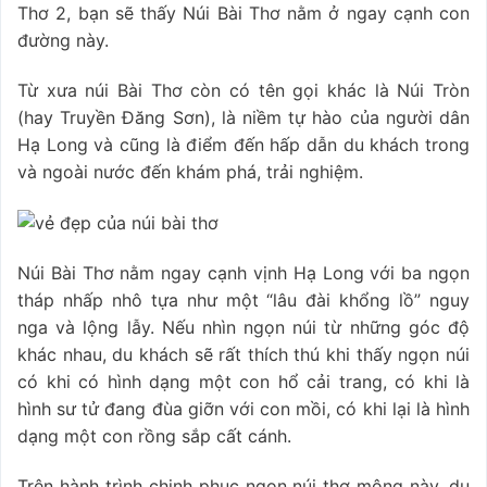
Thơ 2, bạn sẽ thấy Núi Bài Thơ nằm ở ngay cạnh con
đường này.
Từ xưa núi Bài Thơ còn có tên gọi khác là Núi Tròn
(hay Truyền Đăng Sơn), là niềm tự hào của người dân
Hạ Long và cũng là điểm đến hấp dẫn du khách trong
và ngoài nước đến khám phá, trải nghiệm.
Núi Bài Thơ nằm ngay cạnh vịnh Hạ Long với ba ngọn
tháp nhấp nhô tựa như một “lâu đài khổng lồ” nguy
nga và lộng lẫy. Nếu nhìn ngọn núi từ những góc độ
khác nhau, du khách sẽ rất thích thú khi thấy ngọn núi
có khi có hình dạng một con hổ cải trang, có khi là
hình sư tử đang đùa giỡn với con mồi, có khi lại là hình
dạng một con rồng sắp cất cánh.
Trên hành trình chinh phục ngọn núi thơ mộng này, du