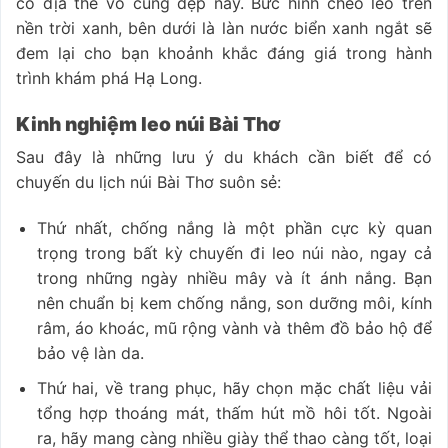
có địa thế vô cùng đẹp này. Bức hình cheo leo trên
nền trời xanh, bên dưới là làn nước biển xanh ngắt sẽ
đem lại cho bạn khoảnh khắc đáng giá trong hành
trình khám phá Hạ Long.
Kinh nghiệm leo núi Bài Thơ
Sau đây là những lưu ý du khách cần biết để có
chuyến du lịch núi Bài Thơ suôn sẻ:
Thứ nhất, chống nắng là một phần cực kỳ quan
trọng trong bất kỳ chuyến đi leo núi nào, ngay cả
trong những ngày nhiều mây và ít ánh nắng. Bạn
nên chuẩn bị kem chống nắng, son dưỡng môi, kính
râm, áo khoác, mũ rộng vành và thêm đồ bảo hộ để
bảo vệ làn da.
Thứ hai, về trang phục, hãy chọn mặc chất liệu vải
tổng hợp thoáng mát, thấm hút mồ hôi tốt. Ngoài
ra, hãy mang càng nhiều giày thể thao càng tốt, loại