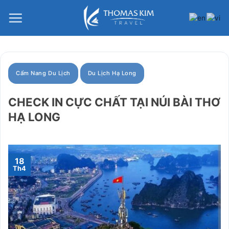
Bỏ
qua
nội
dung
Cẩm Nang Du Lịch
Du Lịch Hạ Long
CHECK IN CỰC CHẤT TẠI NÚI BÀI THƠ
HẠ LONG
18
Th4