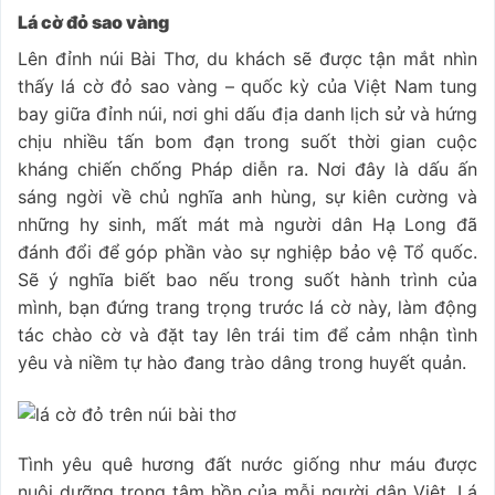
Lá cờ đỏ sao vàng
Lên đỉnh núi Bài Thơ, du khách sẽ được tận mắt nhìn
thấy lá cờ đỏ sao vàng – quốc kỳ của Việt Nam tung
bay giữa đỉnh núi, nơi ghi dấu địa danh lịch sử và hứng
chịu nhiều tấn bom đạn trong suốt thời gian cuộc
kháng chiến chống Pháp diễn ra. Nơi đây là dấu ấn
sáng ngời về chủ nghĩa anh hùng, sự kiên cường và
những hy sinh, mất mát mà người dân Hạ Long đã
đánh đổi để góp phần vào sự nghiệp bảo vệ Tổ quốc.
Sẽ ý nghĩa biết bao nếu trong suốt hành trình của
mình, bạn đứng trang trọng trước lá cờ này, làm động
tác chào cờ và đặt tay lên trái tim để cảm nhận tình
yêu và niềm tự hào đang trào dâng trong huyết quản.
Tình yêu quê hương đất nước giống như máu được
nuôi dưỡng trong tâm hồn của mỗi người dân Việt. Lá