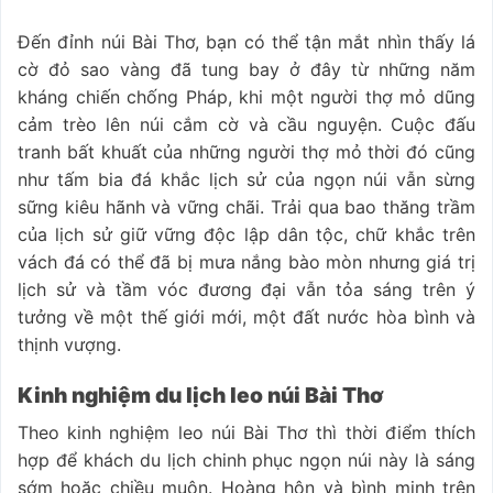
Đến đỉnh núi Bài Thơ, bạn có thể tận mắt nhìn thấy lá
cờ đỏ sao vàng đã tung bay ở đây từ những năm
kháng chiến chống Pháp, khi một người thợ mỏ dũng
cảm trèo lên núi cắm cờ và cầu nguyện. Cuộc đấu
tranh bất khuất của những người thợ mỏ thời đó cũng
như tấm bia đá khắc lịch sử của ngọn núi vẫn sừng
sững kiêu hãnh và vững chãi. Trải qua bao thăng trầm
của lịch sử giữ vững độc lập dân tộc, chữ khắc trên
vách đá có thể đã bị mưa nắng bào mòn nhưng giá trị
lịch sử và tầm vóc đương đại vẫn tỏa sáng trên ý
tưởng về một thế giới mới, một đất nước hòa bình và
thịnh vượng.
Kinh nghiệm du lịch leo núi Bài Thơ
Theo kinh nghiệm leo núi Bài Thơ thì thời điểm thích
hợp để khách du lịch chinh phục ngọn núi này là sáng
sớm hoặc chiều muộn. Hoàng hôn và bình minh trên