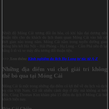
Nhiệt độ Móng Cái tương đối ôn hòa, có khí hậu đại dương nên
thuận tiện cho du khách du lịch tham quan Móng Cái vào bất cứ
thời gian nào trong năm. Móng Cái nằm trong tuyến đường giao
thông liên kết Hà Nội – Hải Phòng – Hạ Long – Cẩm Phả nên đi lại
bằng ô tô và xe máy đều tương đối thuận tiện.
>>> Xem thêm:
Kinh nghiệm
du lịch Hạ Long tự túc từ A-Z
Những địa điểm vui chơi giải trí không
thể bỏ qua tại Móng Cái
Móng Cái là một trong những địa điểm có lợi thế về du lịch và dịch
vụ của Việt Nam. Có rất nhiều cảnh đẹp ở đây mà không ai biết
đến. Cùng Thomas Kim khám phá 15 điểm du lịch ở Móng Cái hút
khách hiện nay.
Đảo Cái Chiên