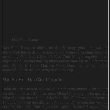
Đảo Vĩnh Trung
Đảo Vĩnh Trung có nhiều cồn đá trập trùng giữa biển, tạo nên
những hình thù đa dạng, tạo nên vẻ đẹp hoang sơ và chưa được bàn
tay con người khai phá, làm mới. Đảo Vĩnh Trung mang đến cho du
khách cơ hội thưởng thức và khám phá hệ thực vật đặc biệt phong
phú, đặc biệt là Thanh Mai, Tù Vè và Dứa biển, bên cạnh cảnh
quan thiên nhiên bắt mắt, tráng lệ và xinh đẹp,….
Mũi Sa Vĩ – Địa đầu Tổ quốc
Điểm du lịch văn hoá Mũi Sa Vĩ là một trong những điểm du lịch
mà nhiều du khách đến tham quan Móng Cái không thể bỏ qua. Địa
điểm này đang được đánh giá là công trình có hình tượng biểu trưng
Tổ quốc. Nơi biên giới đất liền với quy mô lớn có kiến trúc văn hóa
độc đáo khác biệt. Nơi đây có bức phù điêu hình 3 ngọn thông