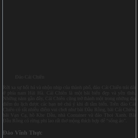
Đảo Cái Chiên
Rời xa sự hối hả và nhộn nhịp của thành phố, đảo Cái Chiên trải dài
ở phía nam Hải Hà. Cái Chiên là một bãi biển đẹp và yên tĩnh.
Những năm gần đây, Cái Chiên cũng trở thành một trong những địa
điểm du lịch được các bạn trẻ chú ý khi đi tắm biển. Trên đảo Cái
Chiên có rất nhiều điểm vui chơi như bãi Đầu Rồng, bãi Cái Chiên,
bãi Vạn Cạ, hồ Khe Dầu, nhà Container và đảo Thoi Xanh. Bãi
Đầu Rồng có rừng phi lao rất thơ mộng thích hợp để “sống ảo”.
Đảo Vĩnh Thực