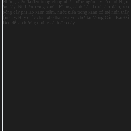
Những viên đá đen trông giống như những ngón tay của núi Ngọc
ôm lấy bãi biển trong xanh. Khung cảnh bãi đá rất êm đềm, rợp
bóng cây phi lao xanh thẫm, nước biển trong xanh có thể nhìn thấy
tận đáy. Hãy chắc chắn ghé thăm và vui chơi tại Móng Cái – Bãi Đá
Đen để tận hưởng những cảnh đẹp này.