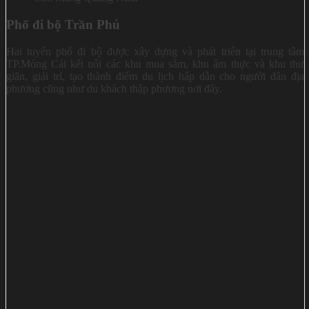
Phố đi bộ Trần Phú
Hai tuyến phố đi bộ được xây dựng và phát triển tại trung tâm
TP.Móng Cái kết nối các khu mua sắm, khu ẩm thực và khu thư
giãn, giải trí, tạo thành điểm du lịch hấp dẫn cho người dân địa
phương cũng như du khách thập phương nơi đây.