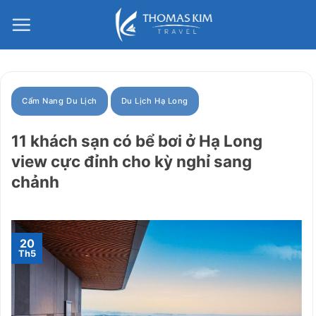
Bỏ
qua
nội
dung
Cẩm Nang Du Lịch
Du Lịch Hạ Long
11 khách sạn có bể bơi ở Hạ Long
view cực đỉnh cho kỳ nghỉ sang
chảnh
20
Th5