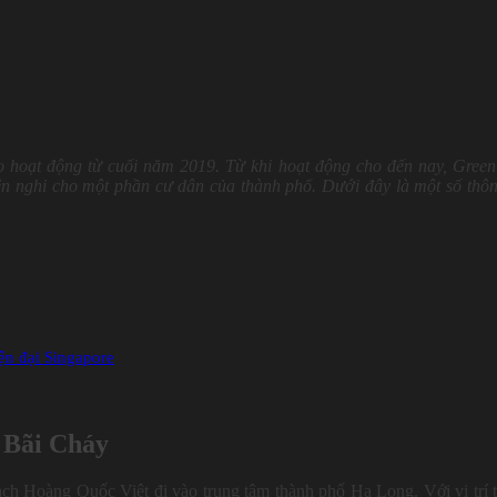
 hoạt động từ cuối năm 2019. Từ khi hoạt động cho đến nay, Gree
iện nghi cho một phần cư dân của thành phố. Dưới đây là một số thôn
ện đại Singapore
e Bãi Cháy
h Hoàng Quốc Việt đi vào trung tâm thành phố Hạ Long. Với vị trí 