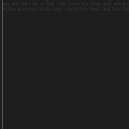
gian giữa Bãi Cháy và Tuần Châu, Green Bay village được xem là trá
hạ tầng quan trọng của Hạ Long ví dụ bãi biển Maria, cảng Tuần C