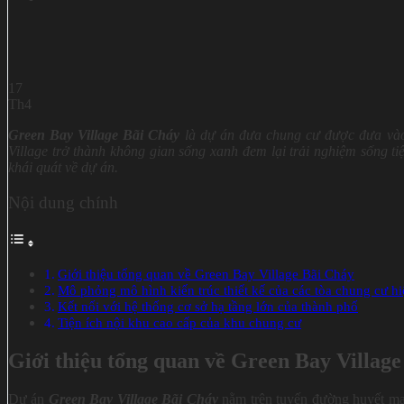
17
Th4
Green Bay Village Bãi Cháy
là dự án đưa chung cư được đưa vào
Village trở thành không gian sống xanh đem lại trải nghiệm sống t
khái quát về dự án.
Nội dung chính
Giới thiệu tổng quan về Green Bay Village Bãi Cháy
Mô phỏng mô hình kiến trúc thiết kế của các tòa chung cư hi
Kết nối với hệ thống cơ sở hạ tầng lớn của thành phố
Tiện ích nội khu cao cấp của khu chung cư
Giới thiệu tổng quan về Green Bay Villag
Dự án
Green Bay Village Bãi Cháy
nằm trên tuyến đường huyết mạc