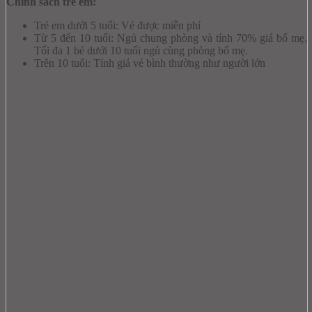
Chính sách trẻ em:
Trẻ em dưới 5 tuổi: Vé được miễn phí
Từ 5 đến 10 tuổi: Ngủ chung phòng và tính 70% giá bố mẹ.
Tối đa 1 bé dưới 10 tuổi ngủ cùng phòng bố mẹ.
Trên 10 tuổi: Tính giá vé bình thường như người lớn