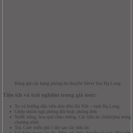
Bảng giá các hạng phòng du thuyền Silver Sea Hạ Long
Tiện ích và trải nghiệm trong giá tour:
Xe và hướng dẫn viên đưa đón Hà Nội – vịnh Hạ Long
Ghép nhóm ngủ phòng đôi hoặc phòng đơn
Nước uống, hoa quả chào mừng. Các bữa ăn chính/phụ trong
chương trình
Trà, Cafe miễn phí 1 lần sau các bữa ăn
Vé thăm quan các địa điểm, vé chèo thuyền và ngủ đêm trên