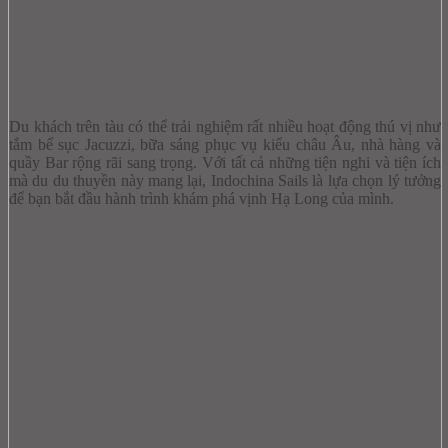
Du khách trên tàu có thể trải nghiệm rất nhiều hoạt động thú vị như
tắm bể sục Jacuzzi, bữa sáng phục vụ kiểu châu Âu, nhà hàng và
quầy Bar rộng rãi sang trọng. Với tất cả những tiện nghi và tiện ích
mà du du thuyền này mang lại, Indochina Sails là lựa chọn lý tưởng
để bạn bắt đầu hành trình khám phá vịnh Hạ Long của mình.