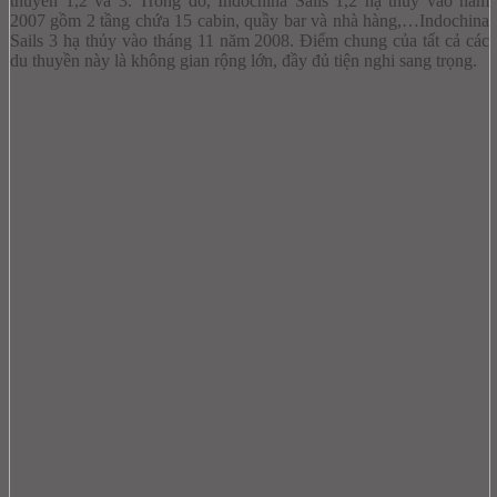
thuyền 1,2 và 3. Trong đó, Indochina Sails 1,2 hạ thủy vào năm
2007 gồm 2 tầng chứa 15 cabin, quầy bar và nhà hàng,…Indochina
Sails 3 hạ thủy vào tháng 11 năm 2008. Điểm chung của tất cả các
du thuyền này là không gian rộng lớn, đầy đủ tiện nghi sang trọng.