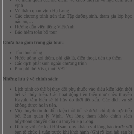
vịnh
Vé thăm quan vịnh Hạ Long
Các chương trình trên tàu: Tập dưỡng sinh, tham gia lớp học
nấu ăn,…
Hướng dẫn viên tiếng Việt/Anh
Bảo hiểm toàn bộ tour
Chưa bao gồm trong giá tour:
Tàu thuê riêng
Nước uống gọi thêm, phí giặt là, điện thoại, tiền tip thêm.
Các dịch phát sinh ngoài chương trình
Phụ phí thẻ Visa, thuế VAT
Những lưu ý về chính sách:
Lịch trình có thể bị thay đổi phụ thuộc vào điều kiện kiện thời
tiết và thủy triều. Các hoạt động trên biển như chèo thuyền
Kayak, tắm biển sẽ bị hủy do thời tiết xấu. Các dịch vụ sẽ
không được hoàn tiền.
Việc hủy/hoãn do điều kiện thời tiết sẽ được chỉ định trực tiếp
bởi Ban quản lý Vịnh. Vui lòng tham khảo chính sách
hủy/hoãn chuyến của du thuyền Hạ Long.
Dị ứng với các loại Hải sản, quý khách vui lòng báo trước với
ban tổ chức 1 tuần trước khi khởi hành (Ghi rõ loại hải sản bị