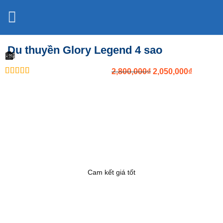
Bỏ
qua
nội
dung
Du thuyền Glory Legend 4 sao
Original
Current
2,800,000
₫
2,050,000
₫
out of 5
price
price
was:
is:
2,800,000₫.
2,050,00
Cam kết giá tốt