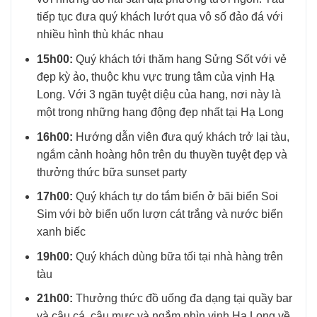
tiếp tục đưa quý khách lướt qua vô số đảo đá với
nhiều hình thù khác nhau
15h00:
Quý khách tới thăm hang Sửng Sốt với vẻ
đẹp kỳ ảo, thuộc khu vực trung tâm của vịnh Hạ
Long. Với 3 ngăn tuyệt diệu của hang, nơi này là
một trong những hang động đẹp nhất tại Hạ Long
16h00:
Hướng dẫn viên đưa quý khách trở lại tàu,
ngắm cảnh hoàng hôn trên du thuyền tuyệt đẹp và
thưởng thức bữa sunset party
17h00:
Quý khách tự do tắm biển ở bãi biển Soi
Sim với bờ biển uốn lượn cát trắng và nước biển
xanh biếc
19h00:
Quý khách dùng bữa tối tại nhà hàng trên
tàu
21h00:
Thưởng thức đồ uống đa dạng tại quầy bar
và câu cá, câu mực và ngắm nhìn vịnh Hạ Long về