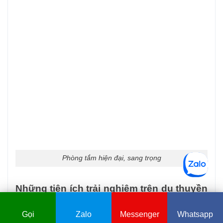
Phòng tắm hiện đại, sang trọng
Những tiện ích trải nghiệm trên du thuyền
Glory Legend
Chi tiết
Đặt ngay
Gọi
Zalo
Messenger
Whatsapp
Nhà hàng sang trọng