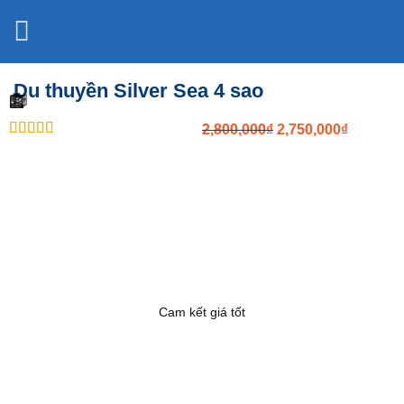
Bỏ
qua
nội
dung
Du thuyền Silver Sea 4 sao
Original
Current
2,800,000
₫
2,750,000
₫
out of 5
price
price
was:
is:
2,800,000₫.
2,750,00
Cam kết giá tốt