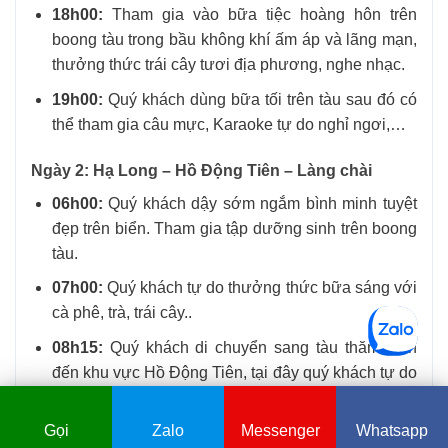
18h00:
Tham gia vào bữa tiệc hoàng hôn trên
boong tàu trong bầu không khí ấm áp và lãng mạn,
thưởng thức trái cây tươi địa phương, nghe nhạc.
19h00:
Quý khách dùng bữa tối trên tàu sau đó có
thể tham gia câu mực, Karaoke tự do nghỉ ngơi,…
Ngày 2: Hạ Long – Hồ Động Tiên – Làng chài
06h00:
Quý khách dậy sớm ngắm bình minh tuyệt
đẹp trên biển. Tham gia tập dưỡng sinh trên boong
tàu.
07h00:
Quý khách tự do thưởng thức bữa sáng với
cà phê, trà, trái cây..
08h15:
Quý khách di chuyển sang tàu thăm vịnh
đến khu vực Hồ Động Tiên, tại đây quý khách tự do
chèo thuyền kayak, ngâm mình dưới làn nước
Chi tiết
Đặt ngay
trong xanh của vịnh.
Gọi
Zalo
Messenger
Whatsapp