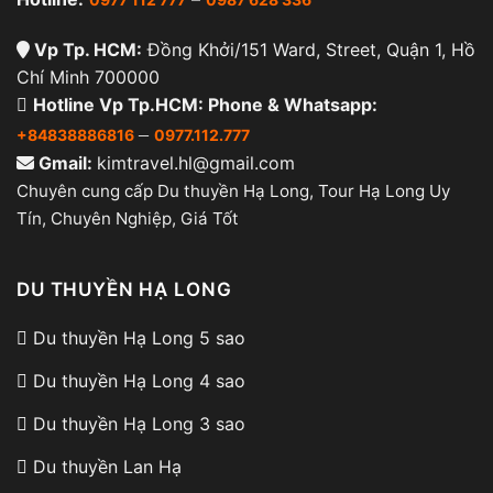
trong phòng, có ban công riêng mang đến cho
bạn không gian rộng rãi và tầm nhìn tuyệt đẹp ra
Vp Tp. HCM:
Đồng Khởi/151 Ward, Street, Quận 1, Hồ
Vịnh Hạ Long. Hạng phòng này phù hợp cho nhóm
Chí Minh 700000
hoặc gia đình có 3 thành viên với ban công rộng,
Hotline Vp Tp.HCM: Phone & Whatsapp:
nhà tắm đứng với vòi hoa sen và bồn tắm jacuzzi.
–
+84838886816
0977.112.777
Gmail:
kimtravel.hl@gmail.com
Hạng Phòng Dynasty Suite
Chuyên cung cấp Du thuyền Hạ Long, Tour Hạ Long Uy
Tín, Chuyên Nghiệp, Giá Tốt
DU THUYỀN HẠ LONG
Du thuyền Hạ Long 5 sao
Du thuyền Hạ Long 4 sao
Du thuyền Hạ Long 3 sao
Du thuyền Lan Hạ