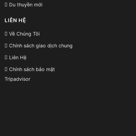
Du thuyền mới
Phòng Dynasty Suite du thuyền Dynasty Cruises
LIÊN HỆ
Diện tích:
75
m²
Về Chúng Tôi
Số lượng phòng: 01
Chính sách giao dịch chung
Vị trí: tầng 2
Liên Hệ
Tối đa: 2 người lớn + 01 bé
Chính sách bảo mật
Có 02 phòng Dynasty Suites, một ở tầng chính và
Tripadvisor
một ở tầng trên. Mỗi phòng có một giường lớn
dành cho hai người lớn. Phòng có ban công riêng,
phòng tắm rộng rãi với vòi tắm đứng và bồn tắm
tạo sóng cũng như không gian thoải mái với ghế
sofa. Dynasty Cruise đảm bảo mang đến cho mọi
khách hàng một kỳ nghỉ thoải mái như ở nhà..
Hạng phòng này phù hợp để dành cho các cặp đôi
honeymoon lãng mạn.