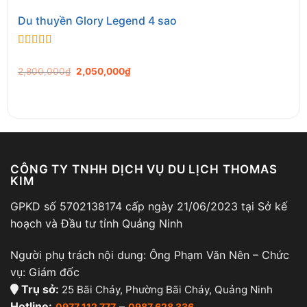
Du thuyền Glory Legend 4 sao
0
out of 5
Original
Current
2,800,000
₫
2,050,000
₫
price
price
was:
is:
2,800,000₫.
2,050,000₫.
Phòng Deluxe Triple du thuyền Dynasty Cruises
Diện tích: 50 m²
CÔNG TY TNHH DỊCH VỤ DU LỊCH THOMAS
KIM
Số lượng phòng: 08 phòng
Vị trí: tầng 1 & 2
GPKD số 5702138174 cấp ngày 21/06/2023 tại Sở kế
hoạch và Đầu tư tỉnh Quảng Ninh
Tối đa: 3 người lớn + 1 bé
Người phụ trách nội dung: Ông Phạm Văn Nên – Chức
Hạng phòng này có 03 cabin nằm ở boong chính
vụ: Giám đốc
và boong trên phù hợp cho gia đình 3 người. Một
Trụ sở:
25 Bãi Cháy, Phường Bãi Cháy, Quảng Ninh
giường cỡ lớn và một giường đơn được bố trí
Hotline:
–
0977 112 777
0987 628 336