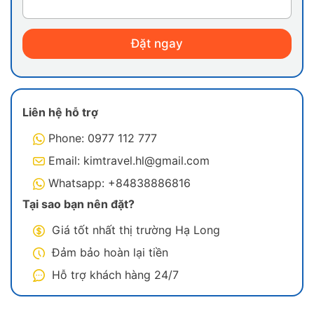
Đặt ngay
Liên hệ hỗ trợ
Những ưu đãi, tiện ích trong tour
Phone: 0977 112 777
Email: kimtravel.hl@gmail.com
Lưu ý:
Whatsapp: +84838886816
Hành trình, lịch trình của du khách có thể thay
Tại sao bạn nên đặt?
đổi do thời tiết, thủy triều, điều kiện hoạt động
Giá tốt nhất thị trường Hạ Long
mà không cần báo trước. Những chuyến du
ngoạn bơi lội hoặc kayaking có thể bị hủy do
Đảm bảo hoàn lại tiền
thời tiết xấu.
Hỗ trợ khách hàng 24/7
Các bữa ăn trên tàu là kết hợp Việt Nam, hải
sản, Quốc Tế. Khách nên thông báo cho bất kỳ