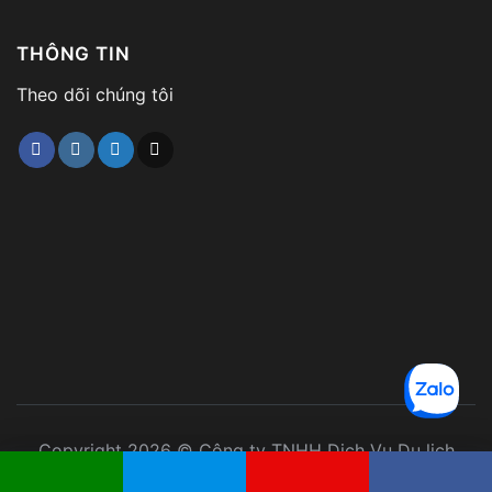
Trải nghiệm tuyệt vời cùng du thuyền
THÔNG TIN
Dynasty Cruises 5 sao
Theo dõi chúng tôi
Sẽ là một trải nghiệm tuyệt vời nếu quý khách lựa
chọn du thuyền Dynasty Cruises Hạ Long 5 sao để
nghỉ dưỡng và tham quan. Trong suốt hành trình,
bạn có thể tận hưởng không khí thư giãn trên tàu,
bồn tắm nước nóng, phòng tắm hơi, câu cá, nghe
nhạc, spa. Hãy tận hưởng những tiện ích đặc biệt
trên du thuyền Dynasty Cruises dưới đây.
Nhà hàng Imperial
Copyright 2026 © Công ty TNHH Dịch Vụ Du lịch
Thomas Kim. All Rights Reserved.
Chi tiết
Đặt ngay