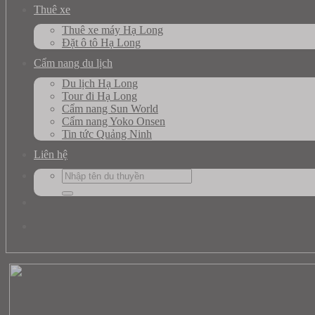
Thuê xe
Thuê xe máy Hạ Long
Đặt ô tô Hạ Long
Cẩm nang du lịch
Du lịch Hạ Long
Tour đi Hạ Long
Cẩm nang Sun World
Cẩm nang Yoko Onsen
Tin tức Quảng Ninh
Liên hệ
Search
for: