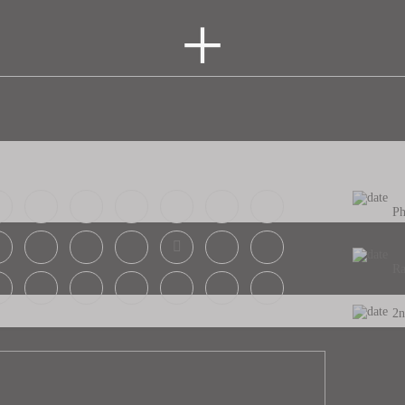
+
Ph
Ra
2n