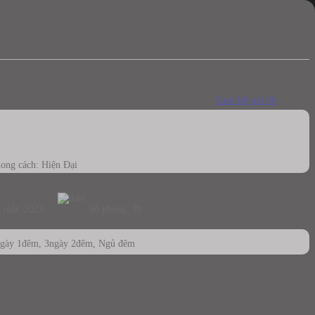
Cam kết giá tốt
ong cách: Hiện Đại
 mắt: 2023
Số phòng: 39
gày 1đêm, 3ngày 2đêm, Ngủ đêm