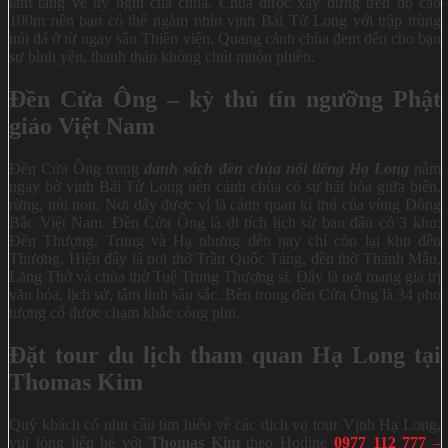
làm tăng vẻ uy nghi của chùa. Chùa được xây dựng trên độ cao
100m nên bạn có thể ngắm nhìn vịnh Bái Tử Long với trập trùng
núi đá ở từ ngay sân Thiền viện. Quang cảnh chùa đem đến cho bạn
sự bình yên, thanh thản không chút muộn phiền.
Đền Cửa Ông – kỳ thú tín ngưỡng Phật
giáo Việt Nam
Đền Cửa Ông trong
danh sách đền chùa nổi tiếng Hạ Long
nằm
ngay bờ vịnh Bái Tử Long nên cảnh chùa có sự hài hòa giữa biển,
rừng, núi non. Nơi đây được ví là cảnh quan kì thú của vùng Đông
Bắc Việt Nam. Đền Cửa Ông là di tích lịch sử ban đầu có 3 khu:
Đền Thượng, Trung và Hạ nhưng đến nay chỉ còn lại khu đền
Thượng. Hiện đây là nơi thờ Trần Quốc Tảng, đền thờ Thánh Mẫu,
Lăng Thờ và chùa thờ Tuệ Trung Thượng sĩ. Đây là nơi mang giá trị
văn hóa, lịch sử, tâm linh sâu sắc. Bên trong đền Cửa Ông là 34 pho
tượng cổ được chạm khắc công phu.
Đặt tour du lịch tham quan Hạ Long tại
Thomas Kim
Quý khách có nhu cầu tìm hiểu về các dịch vụ tour Vịnh Hạ Long,
vui lòng liên hệ với
Thomas Kim
theo Hotline
0977 112 777
–