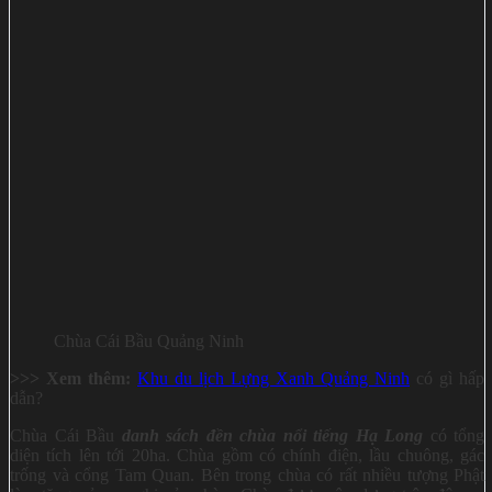
Chùa Cái Bầu Quảng Ninh
>>> Xem thêm:
Khu du lịch Lựng Xanh Quảng Ninh
có gì hấp
dẫn?
Chùa Cái Bầu
danh sách đền chùa nổi tiếng Hạ Long
có tổng
diện tích lên tới 20ha. Chùa gồm có chính điện, lầu chuông, gác
trống và cổng Tam Quan. Bên trong chùa có rất nhiều tượng Phật