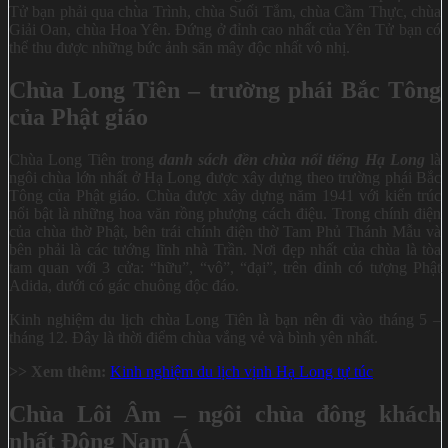
Tử bạn phải qua chùa Trình, chùa Suối Tắm, chùa Cầm Thực, chùa
Giải Oan, chùa Hoa Yên. Đứng ở đỉnh cao nhất của Yên Tử bạn có
thể thu được những bức ảnh săn mây độc nhất vô nhị.
Chùa Long Tiên – trường phái Bắc Tông
của Phật giáo
Chùa Long Tiên trong
danh sách đền chùa nổi tiếng Hạ Long
là
ngôi chùa lớn nhất ở Hạ Long được xây dựng theo trường phái Bắc
Tông của Phật giáo. Chùa được xây dựng năm 1941 với kiến trúc
nổi bật là những hoa văn rồng phượng cách điệu. Trong chính điện
của chùa thờ Phật, bên trái chính điện thờ Tam Phủ Thánh Mẫu và
bên phải là các tướng lĩnh nhà Trần. Nơi đẹp nhất của chùa là tòa
tam quan với 3 cửa: “hữu”, “vô”, “đại”, trên đỉnh có tượng Phật
Adida, dưới có gác chuông độc đáo.
Kinh nghiệm du lịch chùa Long Tiên là bạn nên đi vào tháng 5 –
tháng 12. Đây là thời điểm chùa vắng vẻ và bình yên nhất.
>> Xem thêm:
Kinh nghiệm du lịch vịnh Hạ Long tự túc
Chùa Lôi Âm – ngôi chùa đông khách
nhất Đông Nam Á