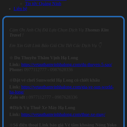
Tin tức Quảng Ninh
Liên hệ
Cảm Ơn Anh Chị Đã Lựa Chọn Dịch Vụ
Thomas Kim
Travel
!
Em Xin Gửi Link Báo Giá Chi Tiết Các Dịch Vụ 👇
❇️
Du Thuyền Thăm Vịnh Hạ Long
Link:
https://vetauthamvinhhalong.com/du-thuyen-5-sao/
Phone:
0977112777 - 0987628336
❇️
Đặt vé chơi Sunworld Hạ Long có chiết khấu
Link:
https://vetauthamvinhhalong.com/gia-ve-sun-world-
ha-long/
Zalo sdt :
0977112777 - 0987628336
❇️Dịch Vụ Thuê Xe Máy Hạ Long
Link:
https://vetauthamvinhhalong.com/thue-xe-may/
❇️
Số điện thoại Link báo giá Vé tắm khoáng Nóng Yoko