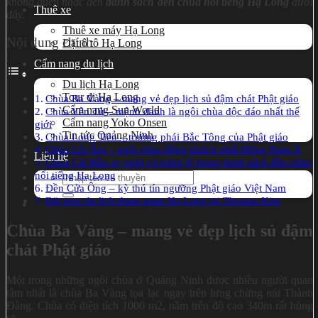
không quên nhắc đến
danh sách đền chùa nổi tiếng Hạ Long
dưới
Thuê xe
đây.
Thuê xe máy Hạ Long
Nội dung chính
Đặt ô tô Hạ Long
Cẩm nang du lịch
Du lịch Hạ Long
Tour đi Hạ Long
Chùa Ba Vàng – mang vẻ đẹp lịch sủ đậm chát Phật giáo
Cẩm nang Sun World
Chùa Yên Tử – mệnh danh là ngôi chùa độc đáo nhất thế
Cẩm nang Yoko Onsen
giới
Tin tức Quảng Ninh
Chùa Long Tiên – trường phái Bắc Tông của Phật giáo
Chùa Lôi Âm – ngôi chùa đông khách nhất Đông Nam Á
Liên hệ
Chùa Cái Bầu uy nghi và tráng lệ trong danh sách đền chùa
nổi tiếng Hạ Long
Search
Đền Cửa Ông – kỳ thú tín ngưỡng Phật giáo Việt Nam
for:
Đặt tour du lịch tham quan Hạ Long tại Thomas Kim
Chùa Ba Vàng – mang vẻ đẹp lịch sủ đậm
chát Phật giáo
Một trong những ngôi chùa ở Quảng Ninh được nhiều người quan
tâm nhất là chùa Ba Vàng tọa lạc ngay trên lưng chừng núi Thành
Đẳng. Chùa có diện tích 1000 m2, nằm trên độ cao 340m rất hùng