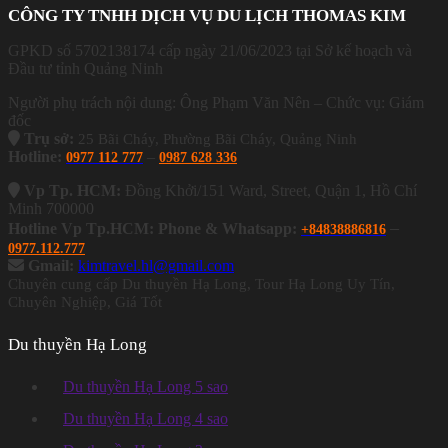
CÔNG TY TNHH DỊCH VỤ DU LỊCH THOMAS KIM
GPKD số 5702138174 cấp ngày 21/06/2023 tại Sở kế hoạch và
Đầu tư tỉnh Quảng Ninh
Người phụ trách nội dung: Ông Phạm Văn Nên – Chức vụ: Giám
đốc
Trụ sở:
25 Bãi Cháy, Phường Bãi Cháy, Quảng Ninh
Hotline:
–
0977 112 777
0987 628 336
Vp Tp. HCM:
Đồng Khởi/151 Ward, Street, Quận 1, Hồ Chí
Minh 700000
–
Hotline Vp Tp.HCM: Phone & Whatsapp:
+84838886816
0977.112.777
Gmail:
kimtravel.hl@gmail.com
Chuyên cung cấp Du thuyền Hạ Long, Tour Hạ Long Uy Tín,
Chuyên Nghiệp, Giá Tốt
Du thuyền Hạ Long
Du thuyền Hạ Long 5 sao
Du thuyền Hạ Long 4 sao