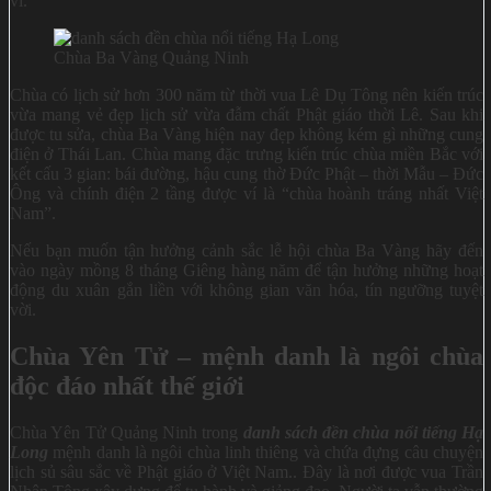
vĩ.
Chùa Ba Vàng Quảng Ninh
Chùa có lịch sử hơn 300 năm từ thời vua Lê Dụ Tông nên kiến trúc
vừa mang vẻ đẹp lịch sử vừa đẫm chất Phật giáo thời Lê. Sau khi
được tu sửa, chùa Ba Vàng hiện nay đẹp không kém gì những cung
điện ở Thái Lan. Chùa mang đặc trưng kiến trúc chùa miền Bắc với
kết cấu 3 gian: bái đường, hậu cung thờ Đức Phật – thời Mẫu – Đức
Ông và chính điện 2 tầng được ví là “chùa hoành tráng nhất Việt
Nam”.
Nếu bạn muốn tận hưởng cảnh sắc lễ hội chùa Ba Vàng hãy đến
vào ngày mồng 8 tháng Giêng hàng năm để tận hưởng những hoạt
động du xuân gắn liền với không gian văn hóa, tín ngưỡng tuyệt
vời.
Chùa Yên Tử – mệnh danh là ngôi chùa
độc đáo nhất thế giới
Chùa Yên Tử Quảng Ninh trong
danh sách đền chùa nổi tiếng Hạ
Long
mệnh danh là ngôi chùa linh thiêng và chứa đựng câu chuyện
lịch sủ sâu sắc về Phật giáo ở Việt Nam.. Đây là nơi được vua Trần