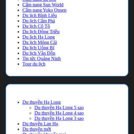
Cẩm nang Sun World
Cẩm nang Yoko Onsen
Du lịch Bình Liêu
Du lịch Cẩm Phả
Du lịch Cô Tô
Du lịch Đông Triều
Du lịch Hạ Long
Du lịch Móng Cái
Du lịch Uông Bí
Du lịch Vân Đồn
Tin tức Quảng Ninh
Tour du lịch
Danh mục
Du thuyền Hạ Long
Du thuyền Hạ Long 5 sao
Du thuyền Hạ Long 4 sao
Du thuyền Hạ Long 3 sao
Du thuyền Lan Hạ
Du thuyền mới