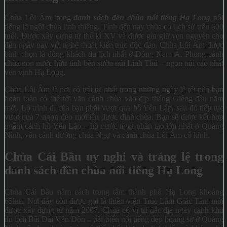
Chùa Lôi Âm trong
danh sách đền chùa nổi tiếng Hạ Long
nổi
tiếng là ngôi chùa linh thiêng. Tính đến nay chùa có lịch sử trên 500
tuổi. Được xây dựng từ thế kỉ XV và được gìn giữ vẹn nguyên cho
đến ngày nay với nghệ thuật kiến trúc độc đáo. Chùa Lôi Âm được
bình chọn là đông khách du lịch nhất ở Đông Nam Á. Phong cảnh
chùa non nước hữu tình bên sườn núi Linh Thú – ngọn núi cao nhất
ven vịnh Hạ Long.
Chùa Lôi Âm là nơi có trật tự nhất trong những ngày lễ tết nên bạn
hoàn toàn có thể tới vãn cảnh chùa vào dịp tháng Giêng đầu năm
mới. Lộ trình đi của bạn phải vượt qua hồ Yên Lập, sau đó tiếp tục
vượt qua 7 ngọn đèo mới lên được đỉnh chùa. Bạn sẽ được kết hợp
ngắm cảnh hồ Yên Lập – hồ nước ngọt nhân tạo lớn nhất ở Quảng
Ninh, vãn cảnh đường chúa Ngự và cảnh chùa Lôi Âm cổ kính.
Chùa Cái Bầu uy nghi và tráng lệ trong
danh sách đền chùa nổi tiếng Hạ Long
Chùa Cái Bầu nằm cách trung tâm thành phố Hạ Long khoảng
65km. Nơi đây còn được gọi là thiền viện Trúc Lâm Giác Tâm mới
được xây dựng từ năm 2007. Chùa có vị trí đắc địa ngay cạnh khu
du lịch Bãi Dài Vân Đồn – bãi biển nổi tiếng đẹp hoang sơ ở Quảng