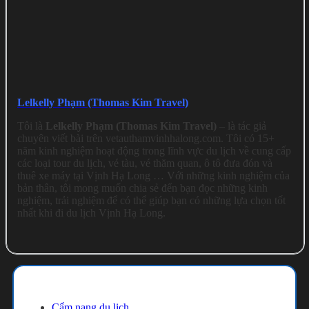
Lelkelly Phạm (Thomas Kim Travel)
Tôi là
Lelkelly Phạm (Thomas Kim Travel)
– là tác giả
chuyên viết bài trên vetauthamvinhhalong.com. Tôi có 15+
năm kinh nghiệm hoạt động trong lĩnh vực du lịch về cung cấp
các loại tour du lịch, vé tàu, vé thăm quan, ô tô đưa đón và
thuê xe máy tại Vịnh Hạ Long … Với những kinh nghiệm của
bản thân, tôi mong muốn chia sẻ đến bạn đọc những kinh
nghiệm, trải nghiệm để có thể giúp bạn có những lựa chọn tốt
nhất khi đi du lịch Vịnh Hạ Long.
Cẩm nang du lịch
Cẩm nang du lịch