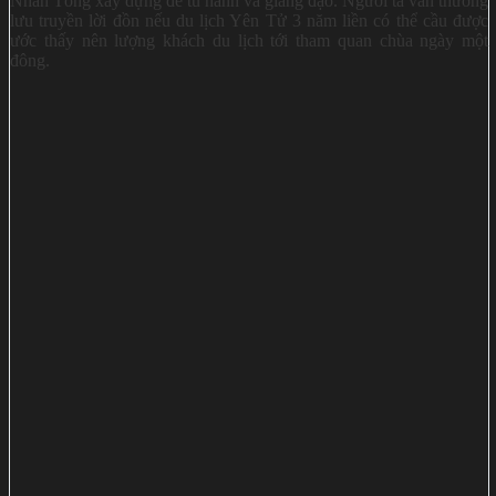
Nhân Tông xây dựng để tu hành và giảng đạo. Người ta vẫn thường
lưu truyền lời đồn nếu du lịch Yên Tử 3 năm liền có thể cầu được
ước thấy nên lượng khách du lịch tới tham quan chùa ngày một
đông.