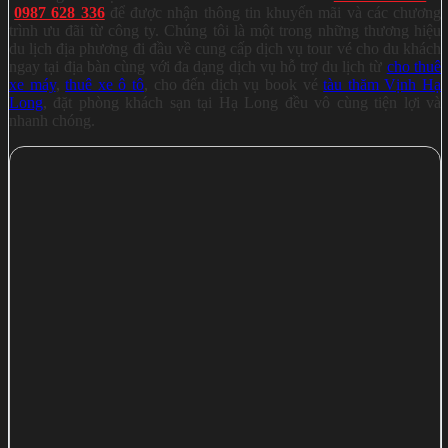
0987 628 336
để được nhận thông tin khuyến mãi và các chương
trình ưu đãi từ công ty. Chúng tôi là một trong những thương hiệu
du lịch địa phương đi đầu về cung cấp dịch vụ tour vé cho du khách
ngay tại địa bàn cùng với đa dạng dịch vụ hỗ trợ du lịch từ
cho thuê
xe máy
,
thuê xe ô tô
,
cho đến dịch vụ book
vé
tàu thăm Vịnh Hạ
Long
, đặt phòng khách sạn tại Hạ Long đều vô cùng tiện lợi và
nhanh chóng.