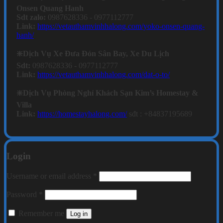
Onsen Quang Hanh
Sdt zalo:
0987628336 - 0977112777
Link:
https://vetauthamvinhhalong.com/yoko-onsen-quang-
hanh/
❇️Dịch Vụ Xe Đưa Đón Sân Bay, Xe Du Lịch
Sdt:
0987628336 - 0977112777
Link:
https://vetauthamvinhhalong.com/dat-o-to/
❇️Dịch Vụ Phòng Nghỉ Khách Sạn Kim’s Homestay &
Villa
Link:
https://homestayhalong.com/
sđt : +84837195689
Login
Required
Username or email address
*
Required
Password
*
Remember me
Log in