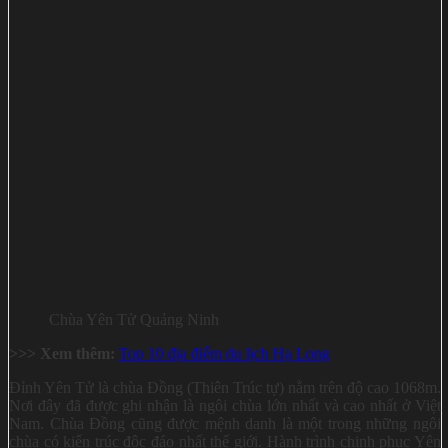
Chùa Yên Tử Quảng Ninh
>>> Xem thêm:
Top 10 địa điểm du lịch Hạ Long
Đỉnh Yên Tử là chùa Đồng (Thiên Trúc tự) nằm trên độ cao 1068m.
Nơi đây đã được ghi nhận là ngôi chùa lớn nhất và cao nhất ở Việt
Nam. Chùa Đồng cũng được mệnh danh là một trong những ngôi
chùa có kiến trúc độc đáo nhất thế giới. Hành trình chinh phục Yên