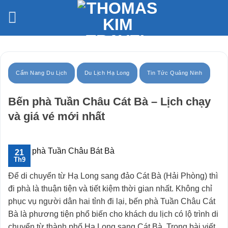
Bỏ
qua
nội
dung
Cẩm Nang Du Lịch
Du Lịch Hạ Long
Tin Tức Quảng Ninh
Bến phà Tuần Châu Cát Bà – Lịch chạy
và giá vé mới nhất
21
Th9
Để di chuyển từ Hạ Long sang đảo Cát Bà (Hải Phòng) thì
đi phà là thuận tiện và tiết kiệm thời gian nhất. Không chỉ
phục vụ người dân hai tỉnh đi lại, bến phà Tuần Châu Cát
Bà là phương tiện phổ biến cho khách du lịch có lộ trình di
chuyển từ thành phố Hạ Long sang Cát Bà. Trong bài viết