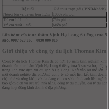
Độ tuổi
Giá tour trọn gói ( VNĐ/khách)
Người lớn và trẻ em trên 1,2m
100% phí tour
Trẻ em 1-11 tuổi
75% phí tour
Trẻ em dưới 1 tuổi
Miễn phí
tour thăm Vịnh Hạ Long 6 tiếng trưa 5
Liên hệ tư vấn
sao
: 0987 628 336 – 0838 886 816
Giới thiệu về công ty du lịch Thomas Kim
Công ty du lịch Thomas Kim đã có hơn 10 năm kinh nghiệm kinh
doanh bá
n tour thăm Vịnh Hạ Long 6 tiếng trưa 5 sao và hoạt đ
ộng
trong lĩnh vực dịch vụ du lịch ở Hạ Long. Nhờ vào lợi thế lớn là
một doanh nghiệp địa phương, công ty có mối liên kết kinh doanh
chặt chẽ và rộng khắp với đa dạng các cơ sở kinh doanh liên ngành
bao gồm dịch vụ lưu trú, nhà hàng, công ty du thuyền, đại lý du lịch
đang hoạt động kinh doanh ở địa phương.