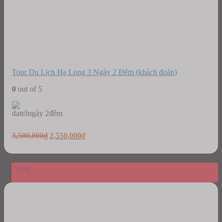
Tour Du Lịch Hạ Long 3 Ngày 2 Đêm (khách đoàn)
0
out of 5
3ngày 2đêm
Original
Current
3,500,000
₫
2,550,000
₫
price
price
was:
is:
3,500,000₫.
2,550,000₫.
-13%