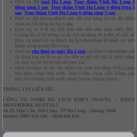
Dịch vụ đặ
t
tour Hạ Long
,
Tour thăm Vịnh Hạ Long 4
tiếng sáng 5 sao
,
Tour thăm Vịnh Hạ Long 4 tiếng trưa 5
sao
,
Tour thăm Vịnh Hạ Long 6 tiếng sáng 5 sao
,…
Dịch vụ đặt phòng khách sạn, đặt nhà hàng và các địa điểm
quán ăn nổi tiếng tại Hạ Long
Dịch vụ xe ô tô du lịch đưa đón liên tỉnh toàn miền Bắc:
Chúng tôi có hệ thống xe du lịch đa dạng từ 4 đến 45 chỗ để
phục vụ khách lẻ và khách du lịch theo đoàn từ khắp các tỉnh
thành xung quanh Hạ Long.
Dịch vụ
cho thuê xe máy Hạ Long
của Kim’s Motorbike với
đa dạng loại xe từ xe số cho đến xe giá với giá cả phải chăng
và dịch vụ hỗ trợ tư vấn tận tình 24/7.
Dịch vụ mua vé các địa điểm vui chơi nổi tiếng ở Hạ Long
bao gồm công viên nước Tuần Châu, công viên Rồng, cáp
treo Nữ Hoàng, suối nước nóng Onsen Quang Hanh…
THÔNG TIN LIÊN HỆ:
CÔNG TY TNHH
DU LỊCH KIM’S TRAVEL
–
KIM’S
MOTORBIKE RENTALS
Số 25, Hậu Cần, Bãi Cháy, TP Hạ Long – Quảng Ninh
Hotline:
0987 628 336 – 0838 886 816.