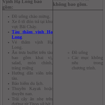
Vịnh Hạ Long
bao
không bao gồm.
gồm:
Đồ uống chào mừng.
Xe ô tô đón trả tại khu
vực Bãi Cháy.
Tàu thăm vịnh Hạ
Long
.
Vé thăm vịnh Hạ
Long.
Ăn trưa buffet trên tàu
Đồ uống
bao gồm khai vị,
Các mục không
salad, món chính,
nêu trong
tráng miệng
chương trình.
Hướng dẫn viên trên
tàu.
Bảo hiểm du lịch.
Thuyền Kayak hoặc
thuyền nan.
Trái cây ăn nhẹ trên
đường từ Titop về bờ