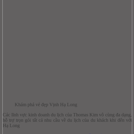
Khám phá vẻ đẹp Vịnh Hạ Long
Các lĩnh vực kinh doanh du lịch của Thomas Kim vô cùng đa dạng,
hỗ trợ trọn gói tất cả nhu cầu về du lịch của du khách khi đến với
Hạ Long