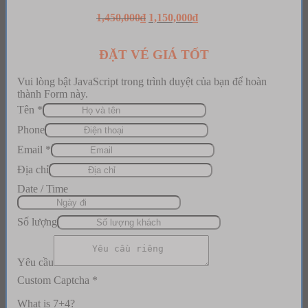
Original
Current
1,450,000
₫
1,150,000
₫
price
price
was:
is:
1,450,000₫.
1,150,000₫.
ĐẶT VÉ GIÁ TỐT
Vui lòng bật JavaScript trong trình duyệt của bạn để hoàn
thành Form này.
Tên
*
Phone
Email
*
Địa chỉ
Date / Time
Số lượng
Yêu cầu
Custom Captcha
*
What is 7+4?