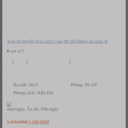
Tour du thuyền Hạ Long 5 sao 99 chỗ đẳng cấp quốc tế
0
out of 5
Ra mắt: 2023
Phòng: 99 chỗ
Phong cách: Hiện Đại
1ngày, Ăn tối, Nữa ngày
Original
Current
1,450,000
₫
1,100,000
₫
price
price