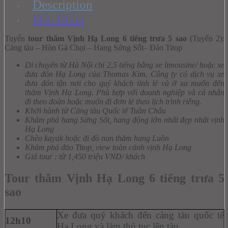
Description
Đặc Điểm
Tuyến
tour thăm Vịnh Hạ Long 6 tiếng trưa 5 sao
(Tuyến 2):
Cảng tàu – Hòn Gà Chọi – Hang Sửng Sốt– Đảo Titop
Di chuyển từ Hà Nội chỉ 2,5 tiếng bằng xe limousine/ hoặc x
e
đưa đón Hạ Long
của Thomas Kim. Công ty có dịch vụ xe
đưa đón tận nơi cho quý khách tỉnh lẻ và ở xa muốn đến
thăm Vịnh Hạ Long. Phù hợp với doanh nghiệp và cá nhân
đi theo đoàn hoặc muốn đi đơn lẻ theo lịch trình riêng.
Khởi hành từ Cảng tàu Quốc tế Tuần Châu
Khám phá hang Sửng Sốt, hang động lớn nhất đẹp nhất vịnh
Hạ Long
Chèo kayak hoặc đi đò nan thăm hang Luồn
Khám phá đảo Titop, view toàn cảnh vịnh Hạ Long
Giá tour : từ 1,450 triệu VND/ khách
Tour thăm Vịnh Hạ Long 6 tiếng trưa 5
sao
Xe đưa quý khách đến cảng tàu quốc tế
12h10
Hạ Long và làm thủ tục lên tàu.