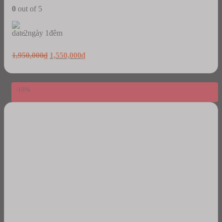
0
out of 5
2ngày 1đêm
Original
Current
1,950,000
₫
1,550,000
₫
price
price
was:
is:
1,950,000₫.
1,550,000₫.
-19%