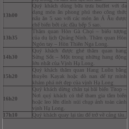
Quý khách dùng bữa trưa buffet với đa
dạng món ăn phong phú theo công thức
13h00
nấu ăn 5 sao với các món ăn Á Âu được
chế biến bởi các đầu bếp 5 sao.
Thăm quan Hòn Gà Chọi – biểu tượng
13h35
của du lịch Quảng Ninh. Thăm quan Hòn
Ngón tay – Hòn Thiên Nga Long.
Quý khách được ghé thăm quan hang
14h30
Sửng Sốt – Một trong những hang động
lớn nhất của Vịnh Hạ Long.
Quý khách thăm quan Hang Luồn bằng
15h20
thuyền Kayak hoặc đò nan để tự mình
khám phá nét đẹp của vịnh Hạ Long
Quý khách dừng chân tại bãi biển Titop –
Nơi quý khách có thể tham gia tắm biển
16h20
hoặc leo lên đỉnh núi chụp ảnh toàn cảnh
vịnh Hạ Long.
17h10
Quý khách quay lại tàu để trở về cảng tàu.