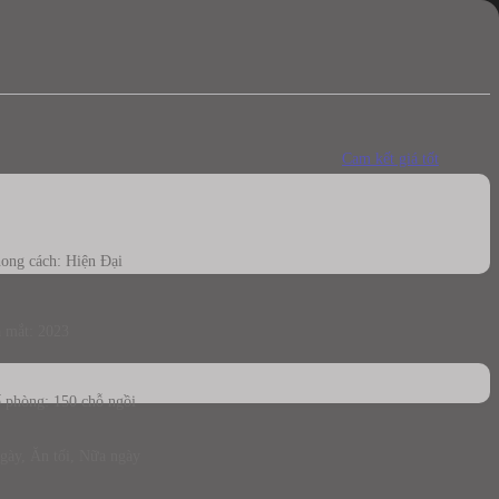
Cam kết giá tốt
ong cách: Hiện Đại
 mắt: 2023
 phòng: 150 chỗ ngồi
gày, Ăn tối, Nữa ngày