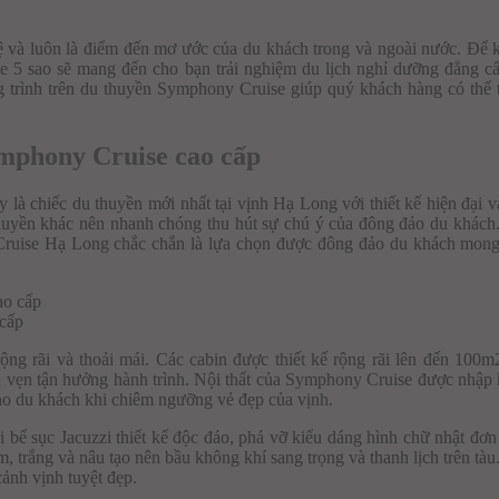
 lệ và luôn là điểm đến mơ ước của du khách trong và ngoài nước. Để
 5 sao sẽ mang đến cho bạn trải nghiệm du lịch nghỉ dưỡng đẳng c
g trình trên du thuyền Symphony Cruise giúp quý khách hàng có thể
mphony Cruise cao cấp
à chiếc du thuyền mới nhất tại vịnh Hạ Long với thiết kế hiện đại v
thuyền khác nên nhanh chóng thu hút sự chú ý của đông đảo du khách
Cruise Hạ Long chắc chắn là lựa chọn được đông đảo du khách mon
cấp
g rãi và thoải mái. Các cabin được thiết kế rộng rãi lên đến 100m
n vẹn tận hưởng hành trình. Nội thất của Symphony Cruise được nhập
ho du khách khi chiêm ngưỡng vẻ đẹp của vịnh.
bể sục Jacuzzi thiết kế độc đáo, phá vỡ kiểu dáng hình chữ nhật đơn
trắng và nâu tạo nên bầu không khí sang trọng và thanh lịch trên tàu
cảnh vịnh tuyệt đẹp.