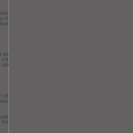
 khám
ấp và
 tham
à nổi
. Với
g chờ
2 với
 khẩu
 giản
. Nội