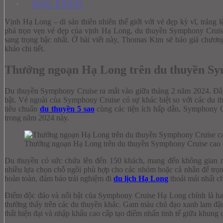
Đặc Điểm
Vịnh Hạ Long – di sản thiên nhiên thế giới với vẻ đẹp kỳ vĩ, tráng
phá trọn vẹn vẻ đẹp của vịnh Hạ Long, du thuyền Symphony Cruise
sang trọng bậc nhất. Ở bài viết này, Thomas Kim sẽ báo giá chươn
khảo chi tiết.
Thưởng ngoạn Hạ Long trên du thuyền Sy
Du thuyền Symphony Cruise ra mắt vào giữa tháng 2 năm 2024. Đây l
bật. Vẻ ngoài của Symphony Cruise có sự khác biệt so với các du 
tiêu chuẩn
du thuyền 5 sao
cùng các tiện ích hấp dẫn, Symphony 
trong năm 2024 này.
Thưởng ngoạn Hạ Long trên du thuyền Symphony Cruise cao 
Du thuyền có sức chứa lên đến 150 khách, mang đến không gian rộn
nhiều lựa chọn chỗ ngồi phù hợp cho các nhóm hoặc cá nhân để trọ
hoàn toàn, đảm bảo trải nghiệm đi
du lịch Hạ Long
thoải mái nhất c
Điểm độc đáo và nổi bật của Symphony Cruise Hạ Long chính là hai 
thường thấy trên các du thuyền khác. Gam màu chủ đạo xanh lam đậm, 
thất hiện đại và nhập khẩu cao cấp tạo điểm nhấn tinh tế giữa khung 