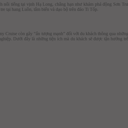
nh nổi tiếng tại vịnh Hạ Long, chẳng hạn như khám phá động Sơn Tr
tre tại hang Luồn, tắm biển và dạo bộ trên đảo Ti Tốp.
ny Cruise còn gây “ấn tượng mạnh” đối với du khách thông qua những
 nghiệp. Dưới đây là những tiện ích mà du khách sẽ được tận hưởng tr