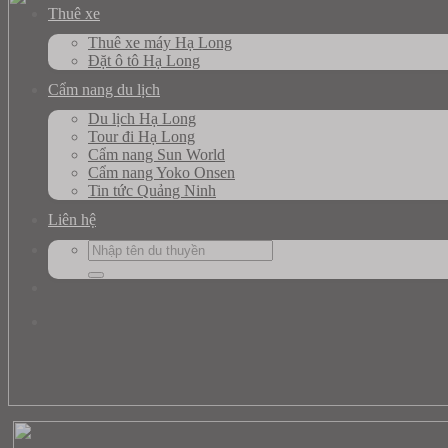
Thuê xe
Thuê xe máy Hạ Long
Đặt ô tô Hạ Long
Cẩm nang du lịch
Du lịch Hạ Long
Tour đi Hạ Long
Cẩm nang Sun World
Cẩm nang Yoko Onsen
Tin tức Quảng Ninh
Liên hệ
Search
for: