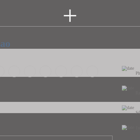
+
sao
Ph
Ra
Số
1n