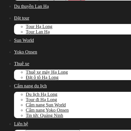
Du thuyền Lan Hạ
Đặt tour
Tour Hạ Long
Tour Lan Hạ
Sun World
Yoko Onsen
Thuê xe
Thuê xe máy Hạ Long
Đặt ô tô Hạ Long
Cẩm nang du lịch
Du lịch Hạ Long
Tour đi Hạ Long
Cẩm nang Sun World
Cẩm nang Yoko Onsen
Tin tức Quảng Ninh
Liên hệ