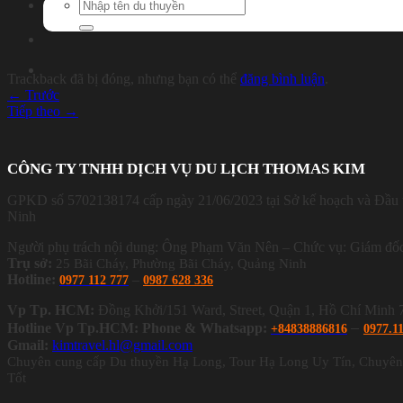
Search
for:
Trackback đã bị đóng, nhưng bạn có thể
đăng bình luận
.
←
Trước
Tiếp theo
→
CÔNG TY TNHH DỊCH VỤ DU LỊCH THOMAS KIM
GPKD số 5702138174 cấp ngày 21/06/2023 tại Sở kế hoạch và Đầu 
Ninh
Người phụ trách nội dung: Ông Phạm Văn Nên – Chức vụ: Giám đố
Trụ sở:
25 Bãi Cháy, Phường Bãi Cháy, Quảng Ninh
Hotline:
–
0977 112 777
0987 628 336
Vp Tp. HCM:
Đồng Khởi/151 Ward, Street, Quận 1, Hồ Chí Minh
–
Hotline Vp Tp.HCM: Phone & Whatsapp:
+84838886816
0977.1
Gmail:
kimtravel.hl@gmail.com
Chuyên cung cấp Du thuyền Hạ Long, Tour Hạ Long Uy Tín, Chuyên
Tốt