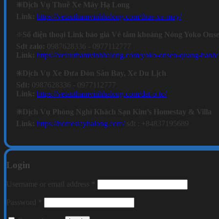
❇️Dịch Vụ Thuê Xe Máy Hạ Long
Link:
https://vetauthamvinhhalong.com/thue-xe-may/
❇️
Số điện thoại Link báo giá Vé tắm khoáng Nóng Yoko On
Sdt zalo:
0987628336 - 0977112777
Link:
https://vetauthamvinhhalong.com/yoko-onsen-quang-hanh/
❇️Dịch Vụ Xe Đưa Đón Sân Bay, Xe Du Lịch
Sdt:
0987628336 - 0977112777
Link:
https://vetauthamvinhhalong.com/dat-o-to/
❇️Dịch Vụ Phòng Nghỉ Khách Sạn Kim’s Homestay & Villa
Link:
https://homestayhalong.com/
sđt : +84837195689
Login
Required
Username or email address
*
Required
Password
*