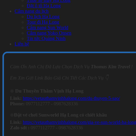
Thuê xe máy Hạ Long
Đặt ô tô Hạ Long
Cẩm nang du lịch
Du lịch Hạ Long
Tour đi Hạ Long
Cẩm nang Sun World
Cẩm nang Yoko Onsen
Tin tức Quảng Ninh
Liên hệ
Cảm Ơn Anh Chị Đã Lựa Chọn Dịch Vụ
Thomas Kim Travel
!
Em Xin Gửi Link Báo Giá Chi Tiết Các Dịch Vụ 👇
❇️
Du Thuyền Thăm Vịnh Hạ Long
Link:
https://vetauthamvinhhalong.com/du-thuyen-5-sao/
Phone:
0977112777 - 0987628336
❇️
Đặt vé chơi Sunworld Hạ Long có chiết khấu
Link:
https://vetauthamvinhhalong.com/gia-ve-sun-world-ha-long
Zalo sdt :
0977112777 - 0987628336