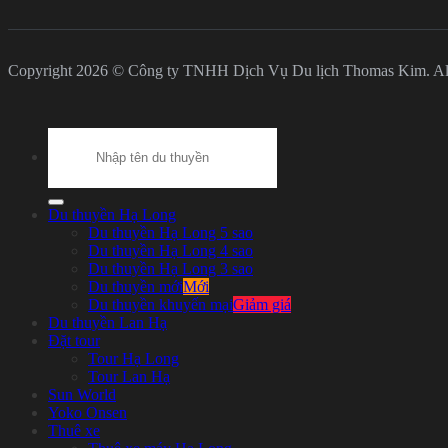
Copyright 2026 © Công ty TNHH Dịch Vụ Du lịch Thomas Kim. All
Search
for:
Du thuyền Hạ Long
Du thuyền Hạ Long 5 sao
Du thuyền Hạ Long 4 sao
Du thuyền Hạ Long 3 sao
Du thuyền mới
Du thuyền khuyến mại
Du thuyền Lan Hạ
Đặt tour
Tour Hạ Long
Tour Lan Hạ
Sun World
Yoko Onsen
Thuê xe