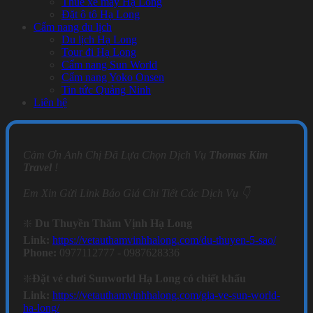
Thuê xe máy Hạ Long
Đặt ô tô Hạ Long
Cẩm nang du lịch
Du lịch Hạ Long
Tour đi Hạ Long
Cẩm nang Sun World
Cẩm nang Yoko Onsen
Tin tức Quảng Ninh
Liên hệ
Cảm Ơn Anh Chị Đã Lựa Chọn Dịch Vụ
Thomas Kim
Travel
!
Em Xin Gửi Link Báo Giá Chi Tiết Các Dịch Vụ 👇
❇️
Du Thuyền Thăm Vịnh Hạ Long
Link:
https://vetauthamvinhhalong.com/du-thuyen-5-sao/
Phone:
0977112777 - 0987628336
❇️
Đặt vé chơi Sunworld Hạ Long có chiết khấu
Link:
https://vetauthamvinhhalong.com/gia-ve-sun-world-
ha-long/