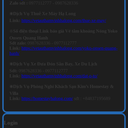
Zalo sdt :
0977112777 - 0987628336
❇️Dịch Vụ Thuê Xe Máy Hạ Long
Link:
https://vetauthamvinhhalong.com/thue-xe-may/
❇️
Số điện thoại Link báo giá Vé tắm khoáng Nóng Yoko
Onsen Quang Hanh
Sdt zalo:
0987628336 - 0977112777
Link:
https://vetauthamvinhhalong.com/yoko-onsen-quang-
hanh/
❇️Dịch Vụ Xe Đưa Đón Sân Bay, Xe Du Lịch
Sdt:
0987628336 - 0977112777
Link:
https://vetauthamvinhhalong.com/dat-o-to/
❇️Dịch Vụ Phòng Nghỉ Khách Sạn Kim’s Homestay &
Villa
Link:
https://homestayhalong.com/
sđt : +84837195689
Login