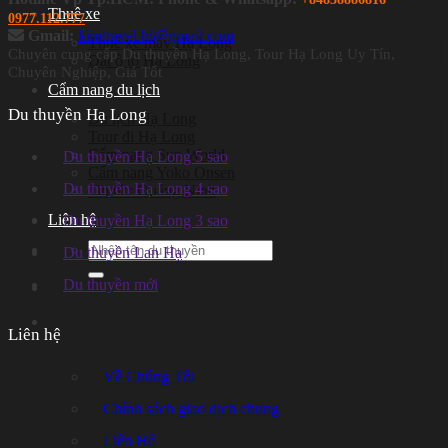
Thuê xe
0977.112.777
Gmail:
kimtravel.hl@gmail.com
Thuê xe máy Hạ Long
Chuyên cung cấp Du thuyền Hạ Long, Tour Hạ Long Uy Tín,
Đặt ô tô Hạ Long
Chuyên Nghiệp, Giá Tốt
Cẩm nang du lịch
Du thuyền Hạ Long
Du lịch Hạ Long
Tour đi Hạ Long
Cẩm nang Sun World
Du thuyền Hạ Long 5 sao
Cẩm nang Yoko Onsen
Du thuyền Hạ Long 4 sao
Tin tức Quảng Ninh
Liên hệ
Du thuyền Hạ Long 3 sao
Search
Du thuyền Lan Hạ
for:
Du thuyền mới
Liên hệ
Về Chúng Tôi
Chính sách giao dịch chung
Liên Hệ