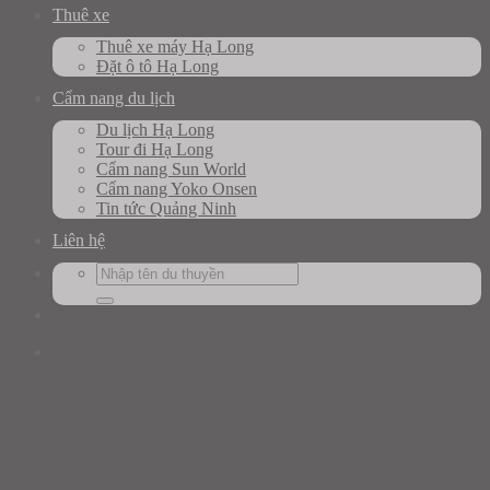
Thuê xe
Thuê xe máy Hạ Long
Đặt ô tô Hạ Long
Cẩm nang du lịch
Du lịch Hạ Long
Tour đi Hạ Long
Cẩm nang Sun World
Cẩm nang Yoko Onsen
Tin tức Quảng Ninh
Liên hệ
Search
for: