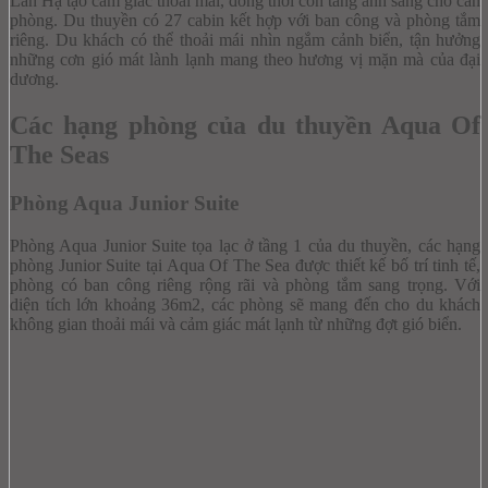
Lan Hạ tạo cảm giác thoải mái, đồng thời còn tăng ánh sáng cho căn
phòng.
Du thuyền có 27 cabin kết hợp với ban công và phòng tắm
riêng. Du khách có thể thoải mái nhìn ngắm cảnh biển, tận hưởng
những cơn gió mát lành lạnh mang theo hương vị mặn mà của đại
dương.
Các hạng phòng của du thuyền Aqua Of
The Seas
Phòng Aqua Junior Suite
Phòng Aqua Junior Suite tọa lạc ở tầng 1 của du thuyền, các hạng
phòng Junior Suite tại Aqua Of The Sea được thiết kế bố trí tinh tế,
phòng có ban công riêng rộng rãi và phòng tắm sang trọng. Với
diện tích lớn khoảng 36m2, các phòng sẽ mang đến cho du khách
không gian thoải mái và cảm giác mát lạnh từ những đợt gió biển.