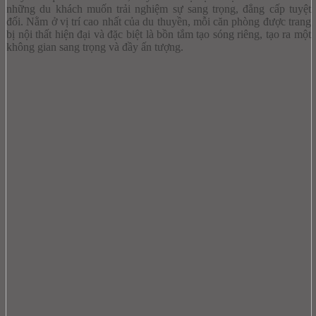
những du khách muốn trải nghiệm sự sang trọng, đẳng cấp tuyệt
đối. Nằm ở vị trí cao nhất của du thuyền, mỗi căn phòng được trang
bị nội thất hiện đại và đặc biệt là bồn tắm tạo sóng riêng, tạo ra một
không gian sang trọng và đầy ấn tượng.