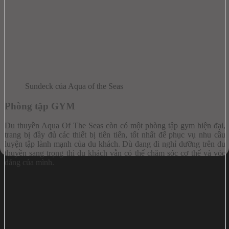
Sundeck của Aqua of the Seas
Phòng tập GYM
Du thuyền Aqua Of The Seas còn có một phòng tập gym hiện đại,
trang bị đầy đủ các thiết bị tiên tiến, tốt nhất để phục vụ nhu cầu
luyện tập lành mạnh của du khách. Dù đang đi nghỉ dưỡng trên du
thuyền sang trọng thì du khách vẫn có thể chăm sóc cơ thể và vóc
dáng của mình.