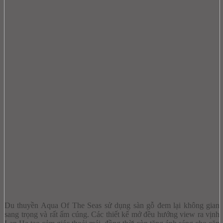
Du thuyền Aqua Of The Seas sử dụng sàn gỗ đem lại không gian
sang trọng và rất ấm cúng. Các thiết kế mở đều hướng view ra vịnh