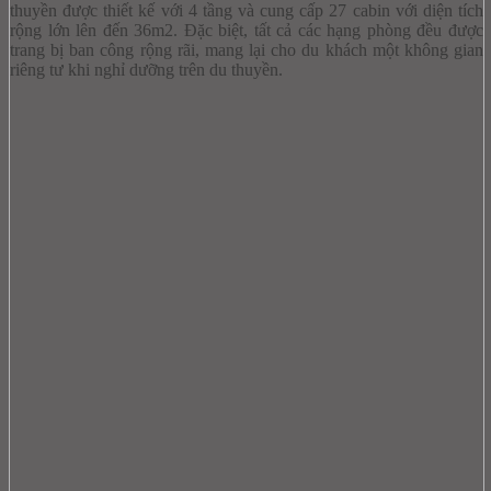
thuyền được thiết kế với 4 tầng và cung cấp 27 cabin với diện tích
rộng lớn lên đến 36m2. Đặc biệt, tất cả các hạng phòng đều được
trang bị ban công rộng rãi, mang lại cho du khách một không gian
riêng tư khi nghỉ dưỡng trên du thuyền.