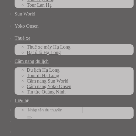
Tour Lan Hạ
Sun World
Yoko Onsen
Thuê xe
Thuê xe máy Hạ Long
Đặt ô tô Hạ Long
Cẩm nang du lịch
Du lịch Hạ Long
Tour đi Hạ Long
Cẩm nang Sun World
Cẩm nang Yoko Onsen
Tin tức Quảng Ninh
Liên hệ
Search
for: