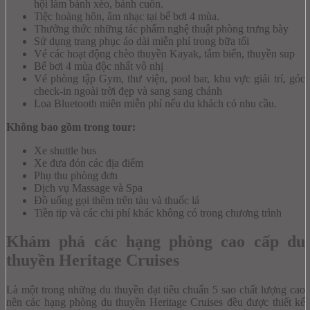
hội làm bánh xèo, bánh cuốn.
Tiệc hoàng hôn, âm nhạc tại bể bơi 4 mùa.
Thưởng thức những tác phẩm nghệ thuật phòng trưng bày
Sử dụng trang phục áo dài miễn phí trong bữa tối
Vé các hoạt động chèo thuyền Kayak, tắm biển, thuyền sup
Bể bơi 4 mùa độc nhất vô nhị
Vé phòng tập Gym, thư viện, pool bar, khu vực giải trí, góc
check-in ngoài trời đẹp và sang sang chảnh
Loa Bluetooth miên miễn phí nếu du khách có nhu cầu.
Không bao gồm trong tour:
Xe shuttle bus
Xe đưa đón các địa điểm
Phụ thu phòng đơn
Dịch vụ Massage và Spa
Đồ uống gọi thêm trên tàu và thuốc lá
Tiền tip và các chi phí khác không có trong chương trình
Khám phá các hạng phòng cao cấp du
thuyền Heritage Cruises
Là một trong những du thuyền đạt tiêu chuẩn 5 sao chất lượng cao
nên các hạng phòng du thuyền Heritage Cruises đều được thiết kế