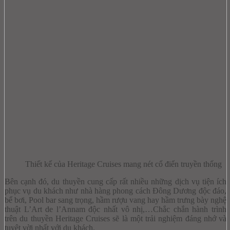
Thiết kế của Heritage Cruises mang nét cổ điển truyền thống
Bên cạnh đó, du thuyền cung cấp rất nhiều những dịch vụ tiện ích
phục vụ du khách như nhà hàng phong cách Đông Dương độc đáo,
bể bơi, Pool bar sang trọng, hầm rượu vang hay hầm trưng bày nghệ
thuật L’Art de l’Annam độc nhất vô nhị,…Chắc chắn hành trình
trên du thuyền Heritage Cruises sẽ là một trải nghiệm đáng nhớ và
tuyệt vời nhất với du khách.