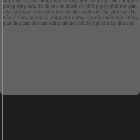
tầm quan sát của phòng này sẽ rộng hơn. Khu vực ban công của
phòng rộng hơn, đủ đề cho du khách có những giây phút thư giãn,
vừa nghỉ ngơi vừa ngắm trọn vẻ đẹp tuyệt mỹ của vịnh Lan Hạ.
Đây là hạng phòng lý tưởng cho những cặp đôi muốn một không
gian lãng mạn cho tuần trăng mật hay một kỳ nghỉ ấm áp, tình cảm.