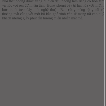
Nội thất phòng được trang bị hiện đại, phòng tắm riêng có bồn tắm
và góc vòi sen đứng tân tiến. Trong phòng bày trí hài hòa với những
bức tranh treo đầy tính nghệ thuật. Ban công riêng rộng rãi và
thoáng mát cùng với một bộ bàn ghế xinh xắn sẽ mang tới cho quý
khách những giây phút tận hưởng thiên nhiên mát mẻ.