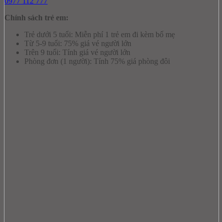
0977 112 777
Chính sách trẻ em:
Trẻ dưới 5 tuổi: Miễn phí 1 trẻ em đi kèm bố mẹ
Từ 5-9 tuổi: 75% giá vé người lớn
Trên 9 tuổi: Tính giá vé người lớn
Phòng đơn (1 người): Tính 75% giá phòng đôi