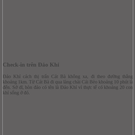
Check-in trên Đảo Khỉ
Đảo Khỉ cách thị trấn Cát Bà không xa, đi theo đường thẳng
khoảng 1km. Từ Cát Bà đi qua làng chài Cái Bèo khoảng 10 phút là
đến. Sở dĩ, hòn đảo có tên là Đảo Khỉ vì thực tế có khoảng 20 con
khỉ sống ở đó.