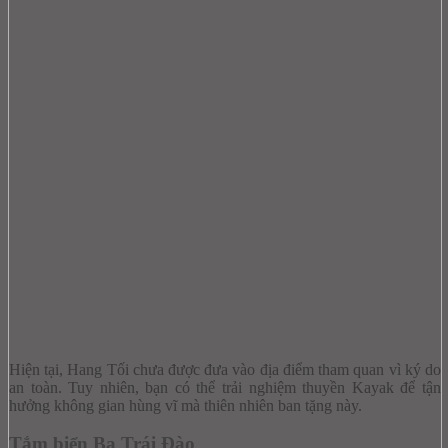
Hiện tại, Hang Tối chưa được đưa vào địa điểm tham quan vì ký do
an toàn. Tuy nhiên, bạn có thể trải nghiệm thuyền Kayak để tận
hưởng không gian hùng vĩ mà thiên nhiên ban tặng này.
Tắm biển Ba Trái Đào