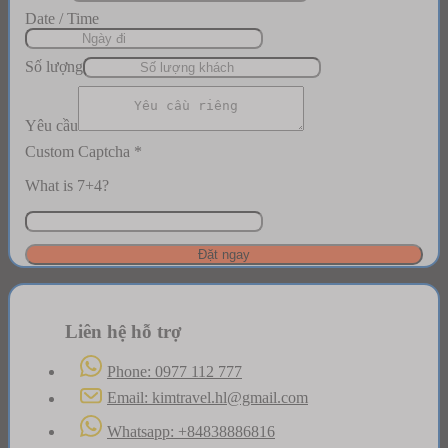
lượng
Date / Time
Yêu
Số lượng
Yêu cầu
Custom Captcha
*
What is 7+4?
Đặt ngay
Liên hệ hỗ trợ
Phone: 0977 112 777
Email: kimtravel.hl@gmail.com
Whatsapp: +84838886816