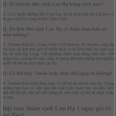
Q: Di chuyển đến vịnh Lan Hạ bằng cách nào?
A: Có 2 tuyến đường đến Vịnh Lan Hạ là đi từ bến tàu Cái Bèo và
đi qua vịnh Hạ Long từ bến Tuần Châu.
Q: Du lịch đến vịnh Lan Hạ có được đảm bảo an
toàn không?
A: Thomas Kim là 1 trong 5 đơn vị lữ hành uy tín chuyên cung cấp
các tour du lịch trọn gói và nhiều dịch vụ đi kèm khác tại vịnh Lan
Hạ và vịnh Hạ Long. Với phương châm hoạt động đảm bảo chất
lượng tour, chúng tôi chắc chắn sẽ mang đến bạn những trải nghiệm
tuyệt vời khi du lịch vịnh Lan Hạ.
Q: Có thể hủy / hoãn hoặc thay đổi ngày đi không?
A: Thomas Kim luôn lắng nghe và hỗ trợ du khách mọi lúc. Trong
trường hợp bạn có việc bận đột xuất hoặc hoãn hủy do điều kiện
thời tiết thì hãy liên hệ với chúng tôi sớm nhất có thể để được hoàn
vé nhé.
Đặt tour thăm vịnh Lan Hạ 1 ngày giá rẻ
tại đâu?