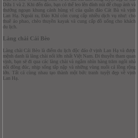
Dứa 1 và 2. Khi đến đảo, bạn có thể leo lên đỉnh núi để chụp ảnh và
thưởng ngoạn khung cảnh hùng vĩ của quần đảo Cát Bà và vịnh
Lan Hạ.
Ngoải ra, Đảo Khỉ còn cung cấp nhiều dịch vụ như: cho
thuê áo phao, chèo thuyền kayak và cung cấp đồ uống cho khách
du lịch.
Làng chài Cái Bèo
Làng chài Cái Bèo là điểm du lịch độc đáo ở vịnh Lan Hạ và được
mệnh danh là làng chài nổi lớn nhất Việt Nam. Đi thuyền tham quan
vịnh, bạn sẽ đi qua các làng chài và ngắm nhìn hàng trăm ngôi nhà
nổi đông đúc, nhịp sống tấp nập và những vùng nuôi cá lồng rộng
lớn. Tất cả cùng nhau tạo thành một bức tranh tuyệt đẹp về vịnh
Lan Hạ.