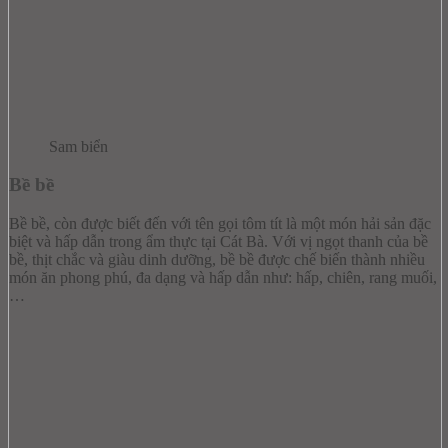
Sam biển
Bề bề
Bề bề, còn được biết đến với tên gọi tôm tít là một món hải sản đặc
biệt và hấp dẫn trong ẩm thực tại Cát Bà. Với vị ngọt thanh của bề
bề, thịt chắc và giàu dinh dưỡng, bề bề được chế biến thành nhiều
món ăn phong phú, đa dạng và hấp dẫn như: hấp, chiên, rang muối,
…