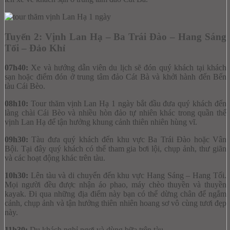
Tuyến 2: Vịnh Lan Hạ – Ba Trái Đào – Hang Sáng
Tối – Đảo Khỉ
07h40:
Xe và hướng dẫn viên du lịch sẽ đón quý khách tại khách
sạn hoặc điểm đón ở trung tâm đảo Cát Bà và khởi hành đến Bến
tàu Cái Bèo.
08h10:
Tour thăm vịnh Lan Hạ 1 ngày bắt đầu đưa quý khách đến
làng chài Cái Bèo và nhiều hòn đảo tự nhiên khác trong quần thể
vịnh Lan Hạ để tận hưởng khung cảnh thiên nhiên hùng vĩ.
09h30:
Tàu đưa quý khách đến khu vực Ba Trái Đào hoặc Vân
Bội. Tại đây quý khách có thể tham gia bơi lội, chụp ảnh, thư giãn
và các hoạt động khác trên tàu.
10h30:
Lên tàu và di chuyển đến khu vực Hang Sáng – Hang Tối.
Mọi người đều được nhận áo phao, máy chèo thuyền và thuyền
kayak. Đi qua những địa điểm này bạn có thể dừng chân để ngắm
cảnh, chụp ảnh và tận hưởng thiên nhiên hoang sơ vô cùng tươi đẹp
này.
11h30:
Du khách nghỉ ngơi và dùng bữa trên tàu.