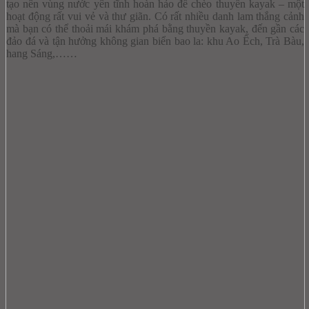
tạo nên vùng nước yên tĩnh hoàn hảo để chèo thuyền kayak – một
hoạt động rất vui vẻ và thư giãn.
Có rất nhiều danh lam thắng cảnh
mà bạn có thể thoải mái khám phá bằng thuyền kayak, đến gần các
đảo đá và tận hưởng không gian biển bao la: khu Ao Ếch, Trà Bàu,
hang Sáng,……