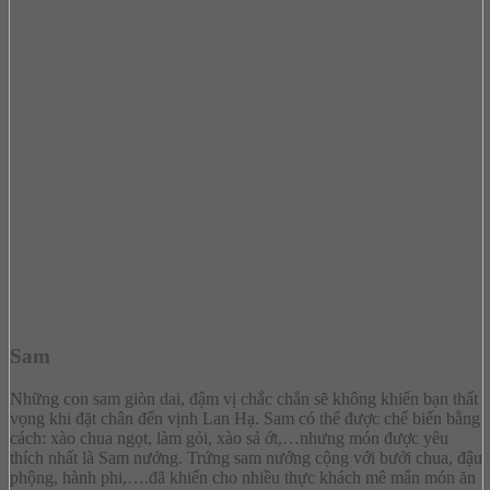
Sam
Những con sam giòn dai, đậm vị chắc chắn sẽ không khiến bạn thất
vọng khi đặt chân đến vịnh Lan Hạ. Sam có thể được chế biến bằng
cách: xào chua ngọt, làm gỏi, xào sả ớt,…nhưng món được yêu
thích nhất là Sam nướng. Trứng sam nướng cộng với bưởi chua, đậu
phộng, hành phi,….đã khiến cho nhiều thực khách mê mẩn món ăn