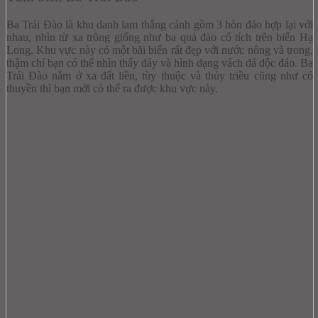
Ba Trái Đào là khu danh lam thắng cảnh gồm 3 hòn đảo hợp lại với
nhau, nhìn từ xa trông giống như ba quả đào cổ tích trên biển Hạ
Long. Khu vực này có một bãi biển rất đẹp với nước nông và trong,
thậm chí bạn có thể nhìn thấy đáy và hình dạng vách đá độc đáo.
Ba
Trái Đào nằm ở xa đất liền, tùy thuộc và thủy triều cũng như có
thuyền thì bạn mới có thể ra được khu vực này.