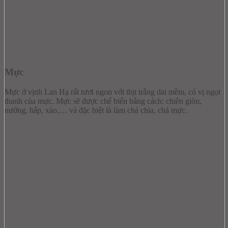
Mực
Mực ở vịnh Lan Hạ rất tươi ngon với thịt trắng dai mềm, có vị ngọt
thanh của mực. Mực sẽ được chế biến bằng cách: chiên giòn,
nướng, hấp, xào,… và đặc biệt là làm chả chìa, chả mực.