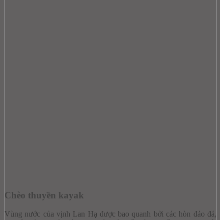
Chèo thuyền kayak
Vùng nước của vịnh Lan Hạ được bao quanh bởi các hòn đảo đá,