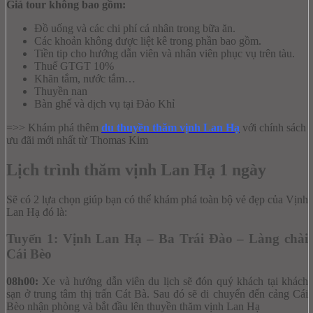
Giá tour không bao gồm:
Đồ uống và các chi phí cá nhân trong bữa ăn.
Các khoản không được liệt kê trong phần bao gồm.
Tiền tip cho hướng dẫn viên và nhân viên phục vụ trên tàu.
Thuế GTGT 10%
Khăn tắm, nước tắm…
Thuyền nan
Bàn ghế và dịch vụ tại Đảo Khỉ
=>> Khám phá thêm
du thuyền thăm vịnh Lan Hạ
với chính sách
ưu đãi mới nhất từ Thomas Kim
Lịch trình thăm vịnh Lan Hạ 1 ngày
Sẽ có 2 lựa chọn giúp bạn có thể khám phá toàn bộ vẻ đẹp của Vịnh
Lan Hạ đó là:
Tuyến 1: Vịnh Lan Hạ – Ba Trái Đào – Làng chài
Cái Bèo
08h00:
Xe và hướng dẫn viên du lịch sẽ đón quý khách tại khách
sạn ở trung tâm thị trấn Cát Bà. Sau đó sẽ di chuyển đến cảng Cái
Bèo nhận phòng và bắt đầu lên thuyền thăm vịnh Lan Hạ