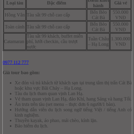
Điểm khởi
Loại tàu
Đặc điểm
Giá vé
hành
Bến Bèo
550.000
Hồng Vân
Tàu sắt 99 chỗ cao cấp
Cát Bà
VNĐ
Bến Bèo
550.000
Toàn cảnh
Tàu sắt 99 chỗ cao cấp
Cát Bà
VNĐ
Tàu sắt 99 khách, buffet miễn
Tuần Châu
1.300.000
Catamaran
phí, lưới checkin, cầu trượt
– Hạ Long
VNĐ
nước
0977 112 777
Giá tour bao gồm:
Xe đón và trả khách từ khách sạn tại trung tâm thị trấn Cát Bà
hoặc khu vực Bãi Cháy – Hạ Long.
Tàu du lịch tham quan vịnh Lan Hạ.
Vé tham quan vịnh Lan Hạ, đảo Khỉ, hang Sáng và hang Tối.
Ăn trưa trên tàu (set menu – thực đơn 6 người/1 bàn).
Hướng dẫn viên du lịch song ngữ tiếng Việt / tiếng Anh có
kinh nghiệm.
Thuyền kayak, áo phao, mái chèo, kính lặn.
Bảo hiểm du lịch.