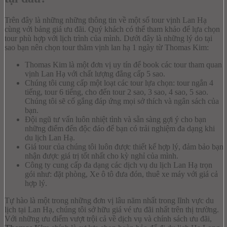
Trên đây là những những thông tin về một số tour vịnh Lan Hạ
cùng với bảng giá ưu đãi. Quý khách có thể tham khảo để lựa chọn
tour phù hợp với lịch trình của mình. Dưới đây là những lý do tại
sao bạn nên chọn tour thăm vịnh lan hạ 1 ngày từ Thomas Kim:
Thomas Kim là một đơn vị uy tín để book các tour tham quan
vịnh Lan Hạ với chất lượng đẳng cấp 5 sao.
Chúng tôi cung cấp một loạt các tour lựa chọn: tour ngắn 4
tiếng, tour 6 tiếng, cho đến tour 2 sao, 3 sao, 4 sao, 5 sao.
Chúng tôi sẽ cố gắng đáp ứng mọi sở thích và ngân sách của
bạn.
Đội ngũ tư vấn luôn nhiệt tình và sẵn sàng gợi ý cho bạn
những điểm đến độc đáo để bạn có trải nghiệm đa dạng khi
du lịch Lan Hạ.
Giá tour của chúng tôi luôn được thiết kế hợp lý, đảm bảo bạn
nhận được giá trị tốt nhất cho kỳ nghỉ của mình.
Công ty cung cấp đa dạng các dịch vụ du lịch Lan Hạ trọn
gói như: đặt phòng, Xe ô tô đưa đón, thuê xe máy với giá cả
hợp lý.
Tự hào là một trong những đơn vị lâu năm nhất trong lĩnh vực du
lịch tại Lan Hạ, chúng tôi sở hữu giá vé ưu đãi nhất trên thị trường.
Với những ưu điểm vượt trội cả về dịch vụ và chính sách ưu đãi,