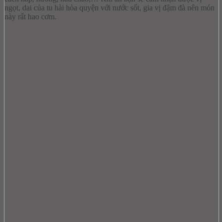
ngọt, dai của tu hài hòa quyện với nước sốt, gia vị đậm đà nên món
này rất hao cơm.