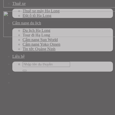
Thuê xe
Thuê xe máy Hạ Long
Đặt ô tô Hạ Long
Cẩm nang du lịch
Du lịch Hạ Long
Tour đi Hạ Long
Cẩm nang Sun World
Cẩm nang Yoko Onsen
Tin tức Quảng Ninh
Liên hệ
Search
for: