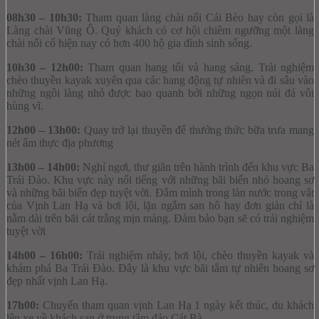
08h30 – 10h30:
Tham quan làng chài nổi Cái Bèo hay còn gọi là
Làng chài Vũng Ô. Quý khách có cơ hội chiêm ngưỡng một làng
chài nổi cổ hiện nay có hơn 400 hộ gia đình sinh sống.
10h30 – 12h00:
Tham quan hang tối và hang sáng. Trải nghiệm
chèo thuyền kayak xuyên qua các hang động tự nhiên và đi sâu vào
những ngôi làng nhỏ được bao quanh bởi những ngọn núi đá vôi
hùng vĩ.
12h00 – 13h00:
Quay trở lại thuyền để thưởng thức bữa trưa mang
nét ẩm thực địa phương
13h00 – 14h00:
Nghỉ ngơi, thư giãn trên hành trình đến khu vực Ba
Trái Đào. Khu vực này nổi tiếng với những bãi biển nhỏ hoang sơ
và những bãi biển đẹp tuyệt vời. Đắm mình trong làn nước trong vắt
của Vịnh Lan Hạ và bơi lội, lặn ngắm san hô hay đơn giản chỉ là
nằm dài trên bãi cát trắng mịn màng. Đảm bảo bạn sẽ có trải nghiệm
tuyệt vời
14h00 – 16h00:
Trải nghiệm nhảy, bơi lội, chèo thuyền kayak và
khám phá Ba Trái Đào. Đây là khu vực bãi tắm tự nhiên hoang sơ
đẹp nhất vịnh Lan Hạ.
17h00:
Chuyến tham quan vịnh Lan Hạ 1 ngày kết thúc, du khách
lên xe về khách sạn ở trung tâm đảo Cát Bà.