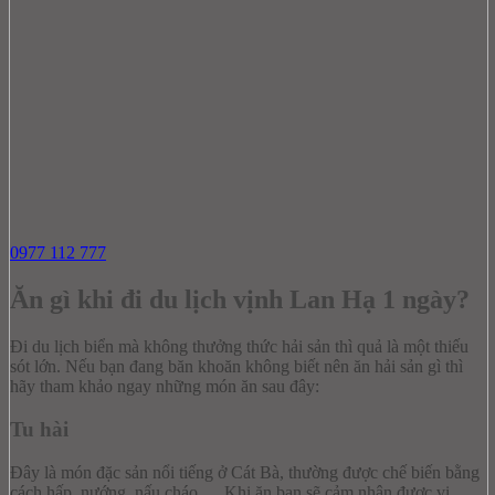
0977 112 777
Ăn gì khi đi du lịch vịnh Lan Hạ 1 ngày?
Đi du lịch biển mà không thưởng thức hải sản thì quả là một thiếu
sót lớn. Nếu bạn đang băn khoăn không biết nên ăn hải sản gì thì
hãy tham khảo ngay những món ăn sau đây:
Tu hài
Đây là món đặc sản nổi tiếng ở Cát Bà, thường được chế biến bằng
cách hấp, nướng, nấu cháo,… Khi ăn bạn sẽ cảm nhận được vị