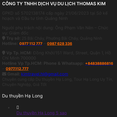
CÔNG TY TNHH DỊCH VỤ DU LỊCH THOMAS KIM
GPKD số 5702138174 cấp ngày 21/06/2023 tại Sở kế
hoạch và Đầu tư tỉnh Quảng Ninh
Người phụ trách nội dung: Ông Phạm Văn Nên – Chức
vụ: Giám đốc
Trụ sở:
25 Bãi Cháy, Phường Bãi Cháy, Quảng Ninh
Hotline:
–
0977 112 777
0987 628 336
Vp Tp. HCM:
Đồng Khởi/151 Ward, Street, Quận 1, Hồ
Chí Minh 700000
Hotline Vp Tp.HCM: Phone & Whatsapp:
+84838886816
–
0977.112.777
Gmail:
kimtravel.hl@gmail.com
Chuyên cung cấp Du thuyền Hạ Long, Tour Hạ Long Uy Tín,
Chuyên Nghiệp, Giá Tốt
Du thuyền Hạ Long
Du thuyền Hạ Long 5 sao