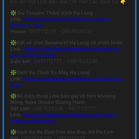
Em Xin Gửi Link Báo Giá Chi Tiết Các Dịch Vụ 👇
❇️
Du Thuyền Thăm Vịnh Hạ Long
Link:
https://vetauthamvinhhalong.com/du-
thuyen-5-sao/
Phone:
0977112777 - 0987628336
❇️
Đặt vé chơi Sunworld Hạ Long có chiết khấu
Link:
https://vetauthamvinhhalong.com/gia-ve-
sun-world-ha-long/
Zalo sdt :
0977112777 - 0987628336
❇️Dịch Vụ Thuê Xe Máy Hạ Long
Link:
https://vetauthamvinhhalong.com/thue-xe-
may/
❇️
Số điện thoại Link báo giá Vé tắm khoáng
Nóng Yoko Onsen Quang Hanh
Sdt zalo:
0987628336 - 0977112777
Link:
https://vetauthamvinhhalong.com/yoko-
onsen-quang-hanh/
❇️Dịch Vụ Xe Đưa Đón Sân Bay, Xe Du Lịch
Sdt:
0987628336 - 0977112777