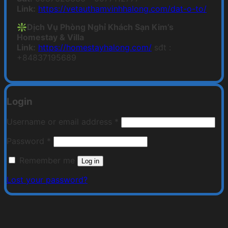
Link:
https://vetauthamvinhhalong.com/dat-o-to/
❇️Dịch Vụ Phòng Nghỉ Khách Sạn Kim’s
Homestay & Villa
Link:
https://homestayhalong.com/
sđt :
+84837195689
Login
Required
Username or email address
*
Required
Password
*
Remember me
Log in
Lost your password?