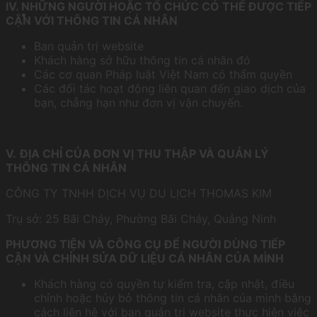
IV. NHỮNG NGƯỜI HOẶC TỔ CHỨC CÓ THỂ ĐƯỢC TIẾP
CẬN VỚI THÔNG TIN CÁ NHÂN
Ban quản trị website
Khách hàng sở hữu thông tin cá nhân đó
Các cơ quan Pháp luật Việt Nam có thẩm quyền
Các đối tác hoạt động liên quan đến giao dịch của
bạn, chẳng hạn như đơn vị vận chuyển.
V
.
ĐỊA CHỈ CỦA ĐƠN VỊ THU THẬP VÀ QUẢN LÝ
THÔNG TIN CÁ NHÂN
CÔNG TY TNHH DỊCH VỤ DU LỊCH THOMAS KIM
Trụ sở: 25 Bãi Cháy, Phường Bãi Cháy, Quảng Ninh
PHƯƠNG TIỆN VÀ CÔNG CỤ ĐỂ NGƯỜI DÙNG TIẾP
CẬN VÀ CHỈNH SỬA DỮ LIỆU CÁ NHÂN CỦA MÌNH
Khách hàng có quyền tự kiểm tra, cập nhật, điều
chỉnh hoặc hủy bỏ thông tin cá nhân của mình bằng
cách liên hệ với ban quản trị website thực hiện việc