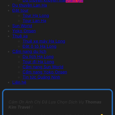
Du thuyền khuyến mại
Du thuyền Lan Hạ
Đặt tour
Tour Hạ Long
Tour Lan Hạ
Sun World
Yoko Onsen
Thuê xe
Thuê xe máy Hạ Long
Đặt ô tô Hạ Long
Cẩm nang du lịch
Du lịch Hạ Long
Tour đi Hạ Long
Cẩm nang Sun World
Cẩm nang Yoko Onsen
Tin tức Quảng Ninh
Liên hệ
Cảm Ơn Anh Chị Đã Lựa Chọn Dịch Vụ
Thomas
Kim Travel
!